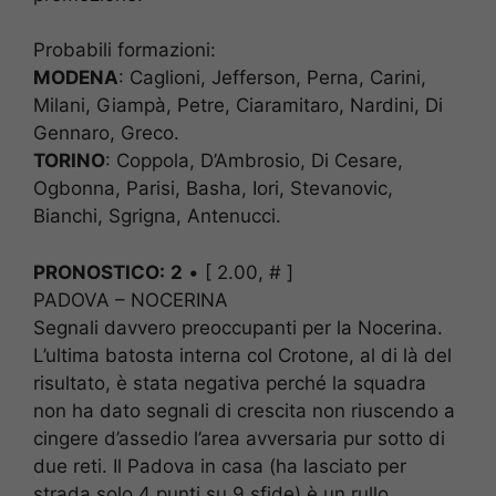
Probabili formazioni:
MODENA
: Caglioni, Jefferson, Perna, Carini,
Milani, Giampà, Petre, Ciaramitaro, Nardini, Di
Gennaro, Greco.
TORINO
: Coppola, D’Ambrosio, Di Cesare,
Ogbonna, Parisi, Basha, Iori, Stevanovic,
Bianchi, Sgrigna, Antenucci.
PRONOSTICO:
2
• [ 2.00, # ]
PADOVA – NOCERINA
Segnali davvero preoccupanti per la Nocerina.
L’ultima batosta interna col Crotone, al di là del
risultato, è stata negativa perché la squadra
non ha dato segnali di crescita non riuscendo a
cingere d’assedio l’area avversaria pur sotto di
due reti. Il Padova in casa (ha lasciato per
strada solo 4 punti su 9 sfide) è un rullo