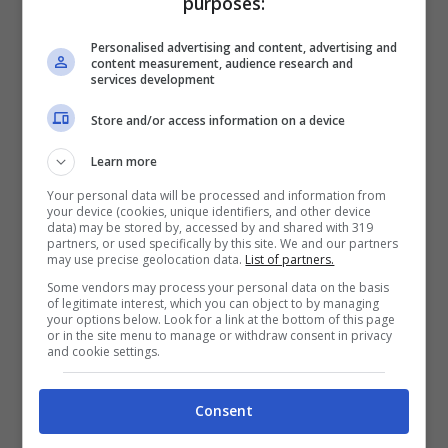
purposes:
2050€
Personalised advertising and content, advertising and
content measurement, audience research and
services development
VERIFICA
Store and/or access information on a device
Mostra Informazioni
Learn more
Your personal data will be processed and information from
your device (cookies, unique identifiers, and other device
data) may be stored by, accessed by and shared with 319
partners, or used specifically by this site. We and our partners
may use precise geolocation data.
List of partners.
BONUS BENVENUTO LOTTOMATICA: 2050€
Some vendors may process your personal data on the basis
Fino a 2050€ bonus scommesse e sport
of legitimate interest, which you can object to by managing
your options below. Look for a link at the bottom of this page
Per i nuovi utenti della piattaforma: 100% fino a 50€ in
or in the site menu to manage or withdraw consent in privacy
Bonus Scommesse + 100% fino a 2000€ in Bonus
and cookie settings.
Sport
2050€
Consent
VERIFICA