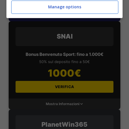
Manage options
Mostra Informazioni
SNAI
Bonus Benvenuto Sport: fino a 1.000€
50% sul deposito fino a 50€
1000€
VERIFICA
Mostra Informazioni
PlanetWin365