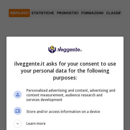
RIEPILOGO
STATISTICHE
PRONOSTICI
FORMAZIONI
CLASSIFICA
Articoli Recenti
Iscriviti gratis al canale
Telegram del Veggente:
ilveggente.it asks for your consent to use
pronostici esclusivi e in
your personal data for the following
tempo reale su
purposes:
marcatori, ammoniti, tiri
in porta e tanto altro!
Personalised advertising and content, advertising and
content measurement, audience research and
services development
Anteprime
,
CALCIO
Store and/or access information on a device
Pronostico Estrela
Amadora-Sporting CP:
Learn more
quindicesima volta di fila