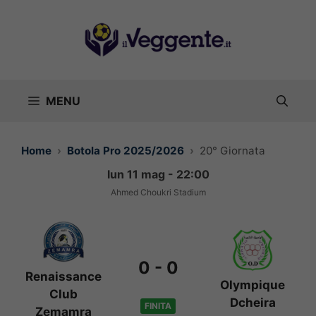
Vai
al
contenuto
MENU
Home
Botola Pro 2025/2026
20° Giornata
lun 11 mag - 22:00
Ahmed Choukri Stadium
0
-
0
Renaissance
Olympique
Club
Dcheira
FINITA
Zemamra