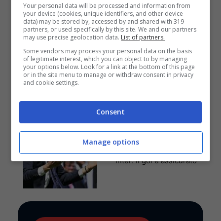
Your personal data will be processed and information from
your device (cookies, unique identifiers, and other device
data) may be stored by, accessed by and shared with 319
partners, or used specifically by this site. We and our partners
may use precise geolocation data.
List of partners.
Pronostici
Some vendors may process your personal data on the basis
I pronostici di venerdì 7
of legitimate interest, which you can object to by managing
your options below. Look for a link at the bottom of this page
agosto: Eredivisie,
or in the site menu to manage or withdraw consent in privacy
Primeira Liga e League
and cookie settings.
Cup
Consent
Anteprime
,
CALCIO
Manage options
Pronostico Juventus-
Inter: il gol è assicurato