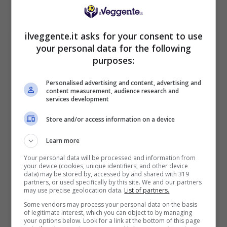
Mostra Informazioni
ilveggente.it asks for your consent to use
your personal data for the following
Il pronostico
purposes:
Anche se parliamo di un vero e proprio
Personalised advertising and content, advertising and
content measurement, audience research and
spareggio per rimanere nella Liga, ci aspettiamo
services development
un match da almeno un gol per squadra. E una
vittoria esterna.
Store and/or access information on a device
Learn more
Le probabili formazioni di
Your personal data will be processed and information from
Levante-Maiorca
your device (cookies, unique identifiers, and other device
data) may be stored by, accessed by and shared with 319
partners, or used specifically by this site. We and our partners
may use precise geolocation data.
List of partners.
LEVANTE (4-1-4-1):
Ryan; Toljan, Dela,
Moreno, Varela; Arriaga; Garcia, Martinez,
Some vendors may process your personal data on the basis
of legitimate interest, which you can object to by managing
Olasagasti, Tunde; Espi.
your options below. Look for a link at the bottom of this page