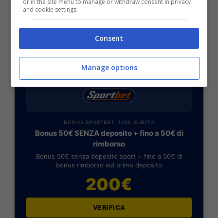
or in the site menu to manage or withdraw consent in privacy
MAIORCA (4-2-3-1):
Roman; Maffeo, Lopez,
and cookie settings.
Valjent, Orejuela; Morlanes, Mascarell;
Luvumbo, Darder, Virgili; Muriqi.
Consent
POSSIBILE RISULTATO ESATTO: 1-2
Manage options
BONUS SPORTBET: 100€ SUBITO
Bonus 50€ SENZA deposito + fino a 50€ di
rimborso
Bonus 50€ senza deposito sport + fino a 50€ di
bonus rimborso sul primo deposito
200€
VERIFICA