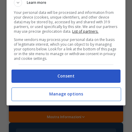
Learn more
POSSIBILE RISULTATO: 2-1
Your personal data will be processed and information from
your device (cookies, unique identifiers, and other device
data) may be stored by, accessed by and shared with 319
partners, or used specifically by this site. We and our partners
may use precise geolocation data.
List of partners.
Some vendors may process your personal data on the basis
of legitimate interest, which you can object to by managing
BONUS SPORTBET: 100€ SUBITO
your options below. Look for a link at the bottom of this page
or in the site menu to manage or withdraw consent in privacy
Bonus 50€ SENZA deposito + fino a 50€ di
and cookie settings.
rimborso
Bonus 50€ senza deposito sport + fino a 50€ di
bonus rimborso sul primo deposito
Consent
200€
Manage options
VERIFICA
Mostra Informazioni