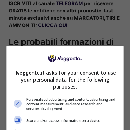
ISCRIVITI al canale
TELEGRAM
per ricevere
GRATIS le notifiche con altri pronostici last
minute esclusivi anche su MARCATORI, TIRI E
AMMONITI:
CLICCA QUI
Le probabili formazioni di
Arsenal-Manchester
United
ilveggente.it asks for your consent to use
ARSENAL (4-3-3):
Raya; White, Saliba, Gabriel,
your personal data for the following
Timber; Zubimendi, Rice, Odegaard; Saka,
purposes:
Gyokeres, Martinelli.
MANCHESTER UNITED (4-2-3-1):
Lammens;
Personalised advertising and content, advertising and
content measurement, audience research and
Dalot, Maguire, Lisandro Martinez, Shaw;
services development
Casemiro, Mainoo; Diallo, Bruno Fernandes,
Dorgu; Mbeumo.
Store and/or access information on a device