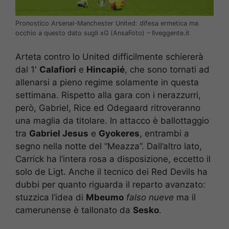
Pronostico Arsenal-Manchester United: difesa ermetica ma
occhio a questo dato sugli xG (AnsaFoto) – Ilveggente.it
Arteta contro lo United difficilmente schiererà
dal 1′
Calafiori
e
Hincapié
, che sono tornati ad
allenarsi a pieno regime solamente in questa
settimana. Rispetto alla gara con i nerazzurri,
però, Gabriel, Rice ed Odegaard ritroveranno
una maglia da titolare. In attacco è ballottaggio
tra
Gabriel Jesus
e
Gyokeres
, entrambi a
segno nella notte del “Meazza”. Dall’altro lato,
Carrick ha l’intera rosa a disposizione, eccetto il
solo de Ligt. Anche il tecnico dei Red Devils ha
dubbi per quanto riguarda il reparto avanzato:
stuzzica l’idea di
Mbeumo
falso nueve
ma il
camerunense è tallonato da
Sesko
.