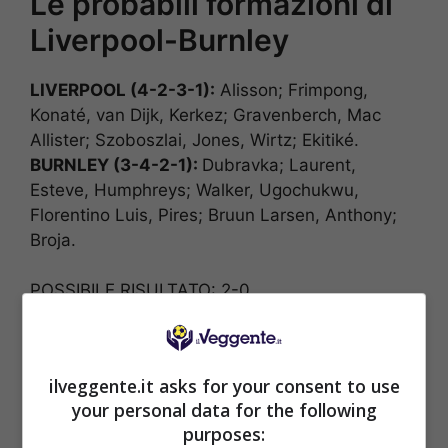
Le probabili formazioni di
Liverpool-Burnley
LIVERPOOL (4-2-3-1):
Alisson; Frimpong,
Konaté, van Dijk, Kerkez; Gravenberch, Mac
Allister; Szoboszlai, Jones, Wirtz; Ekitiké.
BURNLEY (3-4-2-1):
Dubravka; Laurent,
Esteve, Humphreys; Walker, Ugochukwu,
Florentino Luis, Pires; Bruun Larsen, Anthony;
Broja.
POSSIBILE RISULTATO: 2-0
ilveggente.it asks for your consent to use
your personal data for the following
purposes:
BONUS SPORTBET: 100€ SUBITO