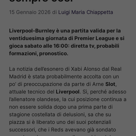
15 Gennaio 2026
di
Luigi Maria Chiappetta
Liverpool-Burnley è una partita valida per la
ventiduesima giornata di Premier League e si
gioca sabato alle 16:00: diretta tv, probabili
formazioni, pronostico.
La notizia dell’esonero di Xabi Alonso dal Real
Madrid è stata probabilmente accolta con un
po’ di preoccupazione da parte di Arne
Slot
,
attuale tecnico del
Liverpool
. Sì, perché adesso
l’allenatore olandese, la cui posizione continua a
non essere solida dopo una prima parte di
stagione costellata di delusioni, sa che su
piazza si è liberato uno dei suoi potenziali
successori, che i Reds avevano già sondato