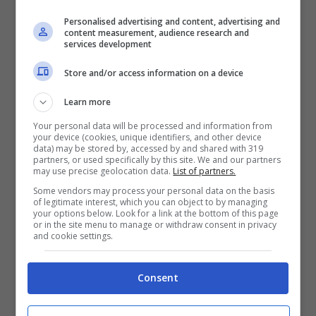
Bonus 50€ SENZA deposito + fino a 50€ di
rimborso
Personalised advertising and content, advertising and
content measurement, audience research and
Bonus 50€ senza deposito sport + fino a 50€ di
services development
bonus rimborso sul primo deposito
200€
Store and/or access information on a device
Learn more
VERIFICA
Your personal data will be processed and information from
your device (cookies, unique identifiers, and other device
data) may be stored by, accessed by and shared with 319
Mostra Informazioni
partners, or used specifically by this site. We and our partners
may use precise geolocation data.
List of partners.
Some vendors may process your personal data on the basis
of legitimate interest, which you can object to by managing
your options below. Look for a link at the bottom of this page
or in the site menu to manage or withdraw consent in privacy
and cookie settings.
BONUS BENVENUTO GOLDBET: 2.050€
Fino a 2050€ sport e casino
Consent
Per i nuovi registrati: 100% fino a 2.000€ in Bonus
Scommesse + 50% del primo deposito fino a 50€