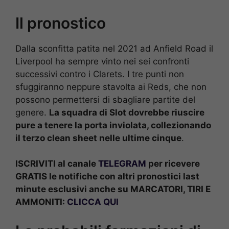
Il pronostico
Dalla sconfitta patita nel 2021 ad Anfield Road il
Liverpool ha sempre vinto nei sei confronti
successivi contro i Clarets. I tre punti non
sfuggiranno neppure stavolta ai Reds, che non
possono permettersi di sbagliare partite del
genere.
La squadra di Slot dovrebbe riuscire
pure a tenere la porta inviolata, collezionando
il terzo clean sheet nelle ultime cinque
.
ISCRIVITI al canale
TELEGRAM
per ricevere
GRATIS le notifiche con altri pronostici last
minute esclusivi anche su MARCATORI, TIRI E
AMMONITI:
CLICCA QUI