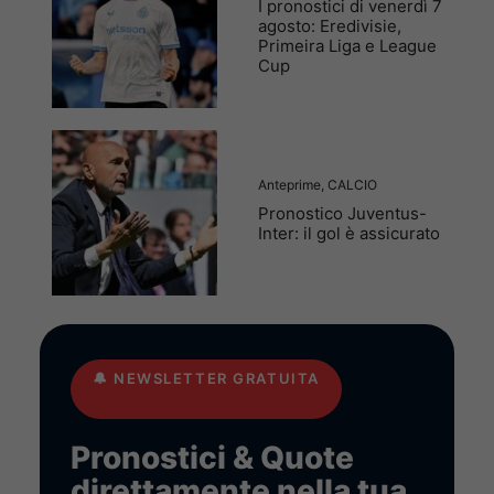
I pronostici di venerdì 7
agosto: Eredivisie,
Primeira Liga e League
Cup
Anteprime
,
CALCIO
Pronostico Juventus-
Inter: il gol è assicurato
🔔
NEWSLETTER GRATUITA
Pronostici & Quote
direttamente nella tua