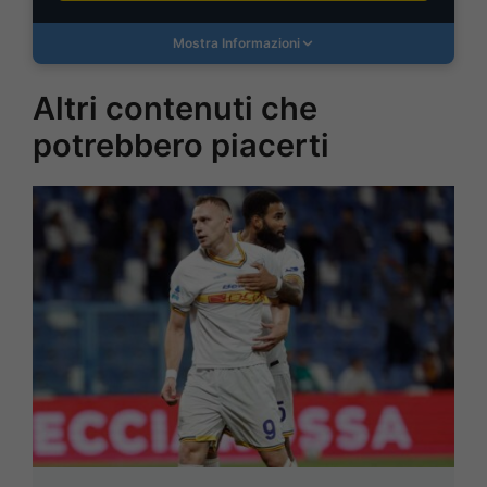
Mostra Informazioni
Altri contenuti che
potrebbero piacerti