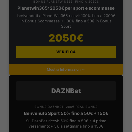
BONUS PLANETWIN365: FINO A 2050€
Planetwin365: 2050€ per sport e scommesse
Iscrivendoti a PlanetWin365 ricevi: 100% fino a 2000€
in Bonus Scommesse + 100% fino a 50€ in Bonus
Sport
2050€
VERIFICA
Mostra Informazioni
DAZNBet
BONUS DAZNBET: 200€ REAL BONUS
Benvenuto Sport 50% fino a 50€ + 150€
Su DaznBet ricevi: 50% fino a 50€ sul primo
versamento+ 5€ a settimana fino a 150€