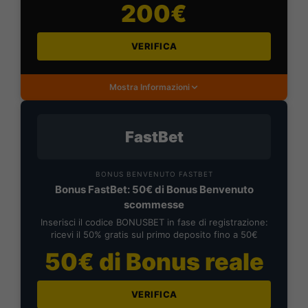
200€
VERIFICA
Mostra Informazioni
FastBet
BONUS BENVENUTO FASTBET
Bonus FastBet: 50€ di Bonus Benvenuto
scommesse
Inserisci il codice BONUSBET in fase di registrazione:
ricevi il 50% gratis sul primo deposito fino a 50€
50€ di Bonus reale
VERIFICA