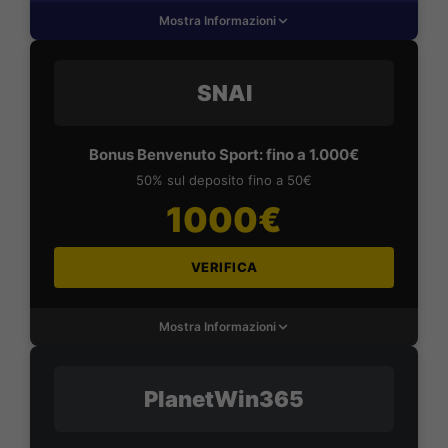
Mostra Informazioni
SNAI
Bonus Benvenuto Sport: fino a 1.000€
50% sul deposito fino a 50€
1000€
VERIFICA
Mostra Informazioni
PlanetWin365