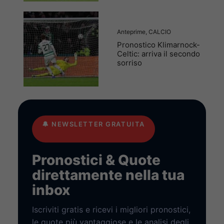
Anteprime
,
CALCIO
Pronostico Klimarnock-
Celtic: arriva il secondo
sorriso
🔔
NEWSLETTER GRATUITA
Pronostici & Quote
direttamente nella tua
inbox
Iscriviti gratis e ricevi i migliori pronostici,
le quote più vantaggiose e le analisi degli