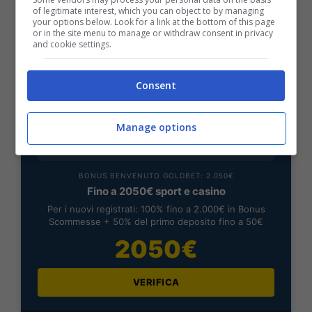
200€
of legitimate interest, which you can object to by managing
your options below. Look for a link at the bottom of this page
or in the site menu to manage or withdraw consent in privacy
and cookie settings.
VERIFICA
Consent
Mostra Informazioni
Manage options
BONUS BENVENUTO GOLDBET: 2.050€
Fino a 2050€ sport e casino
Per i nuovi registrati: 100% fino a 2.000€ in Bonus
Scommesse + 50% del primo deposito fino a 50€
2050€
VERIFICA