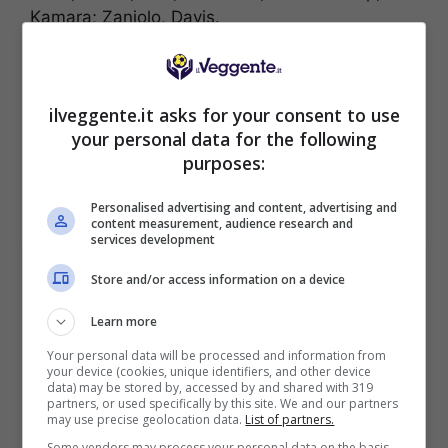
Kamara; Zaniolo, Davis.
PISA (3-5-2):
Semper; Calabresi, Caracciolo,
Canestrelli; Touré, Leris, Aebischer, Marin,
Angori; Tramoni, Moreo.
ilveggente.it asks for your consent to use
your personal data for the following
[poll id=”2945″]
purposes:
POSSIBILE RISULTATO: 1-1
Personalised advertising and content, advertising and
content measurement, audience research and
services development
Store and/or access information on a device
Learn more
BONUS SPORTBET: 100€ SUBITO
Your personal data will be processed and information from
Bonus 50€ SENZA deposito + fino a 50€ di
your device (cookies, unique identifiers, and other device
rimborso
data) may be stored by, accessed by and shared with 319
partners, or used specifically by this site. We and our partners
Bonus 50€ senza deposito sport + fino a 50€ di
may use precise geolocation data.
List of partners.
bonus rimborso sul primo deposito
Some vendors may process your personal data on the basis