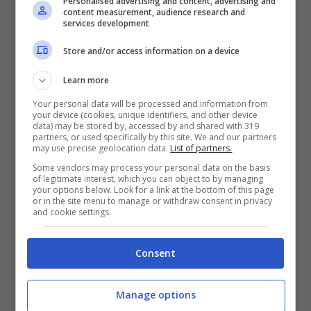
Personalised advertising and content, advertising and
bonus rimborso sul primo deposito
content measurement, audience research and
services development
200€
Store and/or access information on a device
VERIFICA
Learn more
Your personal data will be processed and information from
Mostra Informazioni
your device (cookies, unique identifiers, and other device
data) may be stored by, accessed by and shared with 319
partners, or used specifically by this site. We and our partners
may use precise geolocation data.
List of partners.
Some vendors may process your personal data on the basis
of legitimate interest, which you can object to by managing
your options below. Look for a link at the bottom of this page
or in the site menu to manage or withdraw consent in privacy
BONUS BENVENUTO GOLDBET: 2.050€
and cookie settings.
Fino a 2050€ sport e casino
Per i nuovi registrati: 100% fino a 2.000€ in Bonus
Scommesse + 50% del primo deposito fino a 50€
Consent
2050€
Manage options
VERIFICA