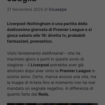
21 Novembre 2025
di
Giuseppe
Liverpool-Nottingham è una partita della
dodicesima giornata di Premier League e si
gioca sabato alle 16: diretta tv, probabili
formazioni, pronostico.
Visto l’andamento dell’Arsenal – che ha
macinato gioco e punti in questo avvio di
stagione – il
Liverpool
potrebbe aver già
abdicato dopo aver vinto la
Premier League
lo
scorso anno. Certo, manca ancora una vita, ma
la truppa di Arteta fino al momento non ha mai
mandato un segnale negativo. A differenza di
quanto fatto dai
Reds.