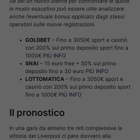
Se sei un nuovo utente per confrontare le quote
in modo esaustivo può essere utile analizzare
anche l’eventuale bonus applicato dagli stessi
operatori sulle nuove registrazioni.
GOLDBET
– Fino a 3050€ sport e casinò
con 200% sul primo deposito sport fino a
1000€
PIÙ INFO
SNAI
– 15 euro free + 50% sul primo
deposito fino a 30 euro
PIÙ INFO
LOTTOMATICA
– Fino a 3050€ sport e
casinò con 200% sul primo deposito sport
fino a 1000€
PIÙ INFO
Il pronostico
In una gara da almeno tre reti complessive la
vittoria del Liverpool ci pare davvero alla