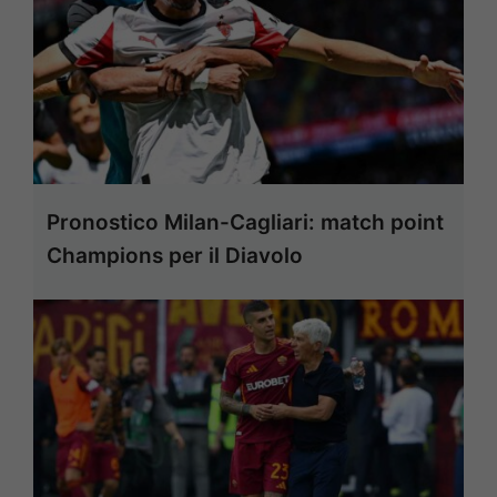
Pronostico Milan-Cagliari: match point
Champions per il Diavolo