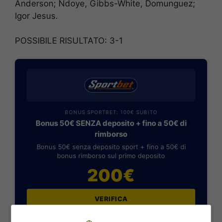
Anderson; Ndoye, Gibbs-White, Domunguez;
Igor Jesus.
POSSIBILE RISULTATO: 3-1
BONUS SPORTBET: 100€ SUBITO
Bonus 50€ SENZA deposito + fino a 50€ di
rimborso
Bonus 50€ senza deposito sport + fino a 50€ di
bonus rimborso sul primo deposito
200€
VERIFICA