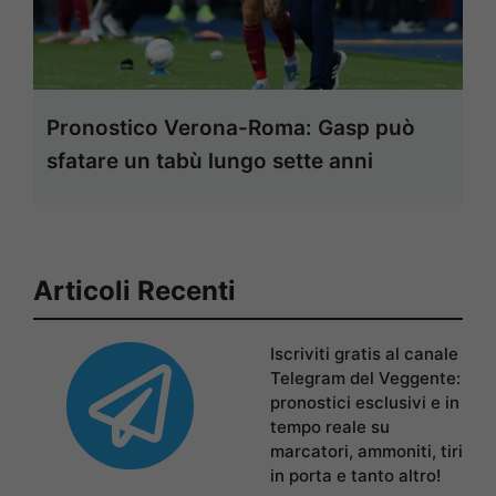
Pronostico Verona-Roma: Gasp può
sfatare un tabù lungo sette anni
Articoli Recenti
Iscriviti gratis al canale
Telegram del Veggente:
pronostici esclusivi e in
tempo reale su
marcatori, ammoniti, tiri
in porta e tanto altro!