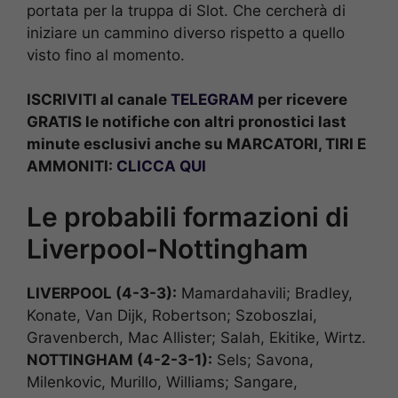
portata per la truppa di Slot. Che cercherà di
iniziare un cammino diverso rispetto a quello
visto fino al momento.
ISCRIVITI al canale
TELEGRAM
per ricevere
GRATIS le notifiche con altri pronostici last
minute esclusivi anche su MARCATORI, TIRI E
AMMONITI:
CLICCA QUI
Le probabili formazioni di
Liverpool-Nottingham
LIVERPOOL (4-3-3):
Mamardahavili; Bradley,
Konate, Van Dijk, Robertson; Szoboszlai,
Gravenberch, Mac Allister; Salah, Ekitike, Wirtz.
NOTTINGHAM (4-2-3-1):
Sels; Savona,
Milenkovic, Murillo, Williams; Sangare,