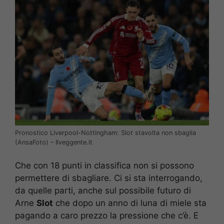
Pronostico Liverpool-Nottingham: Slot stavolta non sbaglia
(AnsaFoto) – Ilveggente.it
Che con 18 punti in classifica non si possono
permettere di sbagliare. Ci si sta interrogando,
da quelle parti, anche sul possibile futuro di
Arne
Slot
che dopo un anno di luna di miele sta
pagando a caro prezzo la pressione che c’è. E