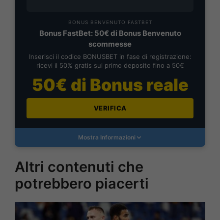
BONUS BENVENUTO FASTBET
Bonus FastBet: 50€ di Bonus Benvenuto
scommesse
Inserisci il codice BONUSBET in fase di registrazione:
ricevi il 50% gratis sul primo deposito fino a 50€
50€ di Bonus reale
VERIFICA
Mostra Informazioni
Altri contenuti che
potrebbero piacerti