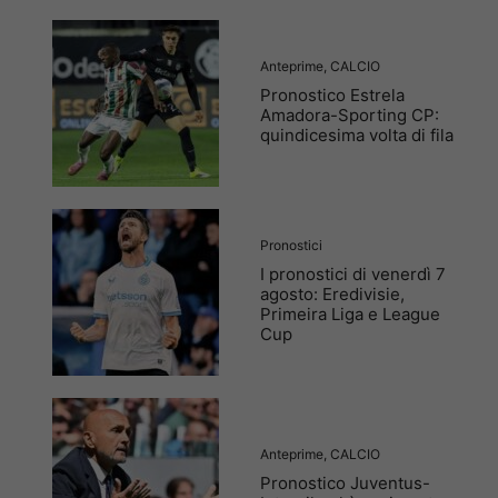
Anteprime
,
CALCIO
Pronostico Estrela
Amadora-Sporting CP:
quindicesima volta di fila
Pronostici
I pronostici di venerdì 7
agosto: Eredivisie,
Primeira Liga e League
Cup
Anteprime
,
CALCIO
Pronostico Juventus-