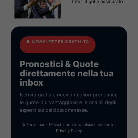
Inter: il gol è assicurato
🔔
NEWSLETTER GRATUITA
Pronostici & Quote
direttamente nella tua
inbox
Iscriviti gratis e ricevi i migliori pronostici,
le quote più vantaggiose e le analisi degli
esperti sul calcioscommesse.
🔒 Zero spam. Disiscrizione in qualsiasi momento.
Privacy Policy