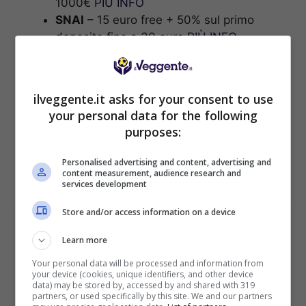
1000€
PIÙ INFO
SNAI
– 15 euro free + 50% sul primo
deposito fino a 30 euro
PIÙ INFO
LOTTOMATICA
– Fino a 3050€ sport e
casinò con 200% sul primo deposito sport
fino a 1000€
PIÙ INFO
ilveggente.it asks for your consent to use
your personal data for the following
ISCRIVITI al canale
TELEGRAM
per ricevere
purposes:
GRATIS le notifiche con altri pronostici last
minute esclusivi anche su MARCATORI, TIRI E
Personalised advertising and content, advertising and
AMMONITI:
CLICCA QUI
content measurement, audience research and
services development
Store and/or access information on a device
Learn more
Your personal data will be processed and information from
your device (cookies, unique identifiers, and other device
BONUS SPORTBET: 100€ SUBITO
data) may be stored by, accessed by and shared with 319
Bonus 50€ SENZA deposito + fino a 50€ di
partners, or used specifically by this site. We and our partners
rimborso