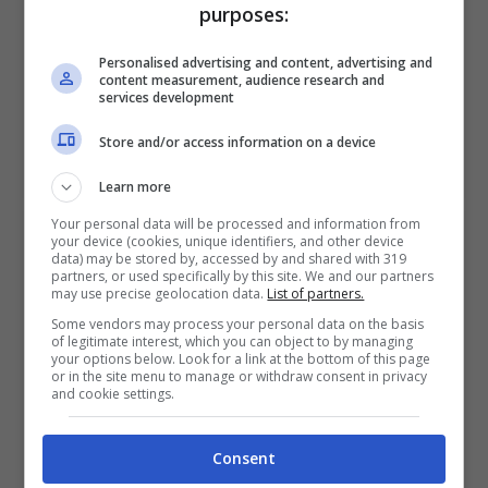
Per i nuovi registrati: 100% fino a 2.000€ in Bonus
purposes:
Scommesse + 50% del primo deposito fino a 50€
2050€
Personalised advertising and content, advertising and
content measurement, audience research and
services development
VERIFICA
Store and/or access information on a device
Mostra Informazioni
Learn more
Your personal data will be processed and information from
your device (cookies, unique identifiers, and other device
data) may be stored by, accessed by and shared with 319
partners, or used specifically by this site. We and our partners
may use precise geolocation data.
List of partners.
BONUS BENVENUTO LOTTOMATICA: 2050€
Some vendors may process your personal data on the basis
of legitimate interest, which you can object to by managing
Fino a 2050€ bonus scommesse e sport
your options below. Look for a link at the bottom of this page
Per i nuovi utenti della piattaforma: 100% fino a 50€ in
or in the site menu to manage or withdraw consent in privacy
Bonus Scommesse + 100% fino a 2000€ in Bonus
and cookie settings.
Sport
2050€
Consent