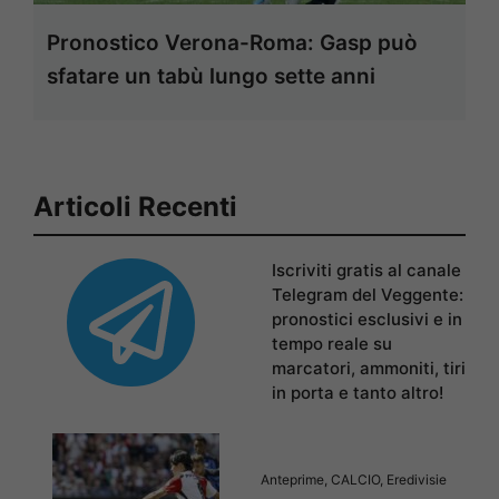
Pronostico Verona-Roma: Gasp può
sfatare un tabù lungo sette anni
Articoli Recenti
Iscriviti gratis al canale
Telegram del Veggente:
pronostici esclusivi e in
tempo reale su
marcatori, ammoniti, tiri
in porta e tanto altro!
Anteprime
,
CALCIO
,
Eredivisie