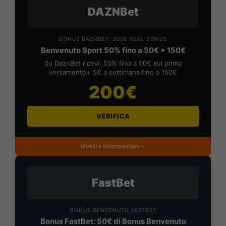
DAZNBet
BONUS DAZNBET: 200€ REAL BONUS
Benvenuto Sport 50% fino a 50€ + 150€
Su DaznBet ricevi: 50% fino a 50€ sul primo
versamento+ 5€ a settimana fino a 150€
200€
VERIFICA
Mostra Informazioni
FastBet
BONUS BENVENUTO FASTBET
Bonus FastBet: 50€ di Bonus Benvenuto