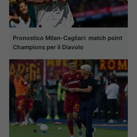
Pronostico Milan-Cagliari: match point
Champions per il Diavolo