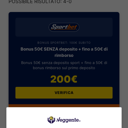
POSSIBILE RISULTATO: 4-0
BONUS SPORTBET: 100€ SUBITO
Bonus 50€ SENZA deposito + fino a 50€ di
rimborso
Bonus 50€ senza deposito sport + fino a 50€ di
bonus rimborso sul primo deposito
200€
VERIFICA
Mostra Informazioni