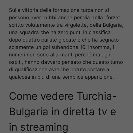
Sulla vittoria della formazione turca non si
possono aver dubbi anche per via della “forza”
scritto volutamente tra virgolette, della Bulgaria,
una squadra che ha zero punti in classifica
dopo quattro partite giocate e che ha segnato
solamente un gol subendone 16. Insomma, i
numeri non sono allarmanti perché mai, gli
ospiti, hanno davvero pensato che questo turno
di qualificazione avrebbe potuto portare a
qualcosa in più di una semplice apparizione.
Come vedere Turchia-
Bulgaria
in diretta tv e
in streaming