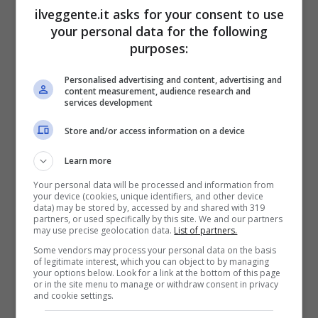
ilveggente.it asks for your consent to use
your personal data for the following
purposes:
BONUS BENVENUTO GOLDBET: 2.050€
Fino a 2050€ sport e casino
Per i nuovi registrati: 100% fino a 2.000€ in Bonus
Personalised advertising and content, advertising and
content measurement, audience research and
Scommesse + 50% del primo deposito fino a 50€
services development
2050€
Store and/or access information on a device
VERIFICA
Learn more
Your personal data will be processed and information from
Mostra Informazioni
your device (cookies, unique identifiers, and other device
data) may be stored by, accessed by and shared with 319
partners, or used specifically by this site. We and our partners
may use precise geolocation data.
List of partners.
Some vendors may process your personal data on the basis
of legitimate interest, which you can object to by managing
your options below. Look for a link at the bottom of this page
or in the site menu to manage or withdraw consent in privacy
BONUS BENVENUTO LOTTOMATICA: 2050€
and cookie settings.
Fino a 2050€ bonus scommesse e sport