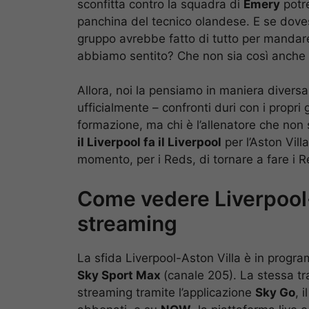
sconfitta contro la squadra di
Emery
potre
panchina del tecnico olandese. E se dovess
gruppo avrebbe fatto di tutto per mandare 
abbiamo sentito? Che non sia così anche 
Allora, noi la pensiamo in maniera divers
ufficialmente – confronti duri con i propri
formazione, ma chi è l’allenatore che non 
il Liverpool fa il Liverpool
per l’Aston Vill
momento, per i Reds, di tornare a fare i R
Come vedere Liverpool-A
streaming
La sfida Liverpool-Aston Villa è in program
Sky Sport Max
(canale 205). La stessa tr
streaming tramite l’applicazione
Sky Go
, 