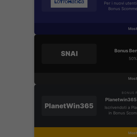
Per i nuovi utent
Bonus Scommes
Most
Bonus Ben
SNAI
50% 
Most
BONUS P
Planetwin365
PlanetWin365
Iscrivendoti a P
in Bonus Scom
Most