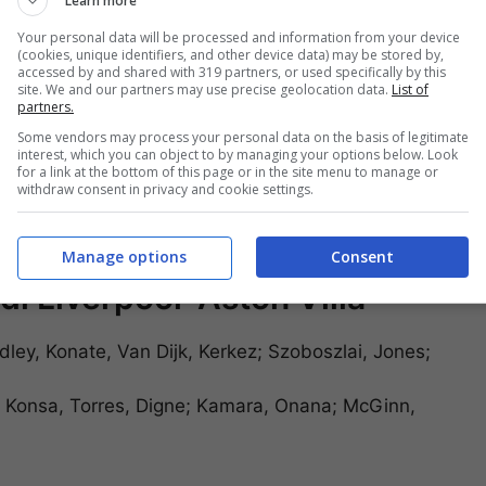
Learn more
Your personal data will be processed and information from your device
(cookies, unique identifiers, and other device data) may be stored by,
erata di sabato il Liverpool staccherà l’Aston Villa e
accessed by and shared with 319 partners, or used specifically by this
site. We and our partners may use precise geolocation data.
List of
ia il posto e questo è uno snodo cruciale della sua
partners.
i addio. Non sarà così. Dentro una gara da almeno
Some vendors may process your personal data on the basis of legitimate
itroveranno un (mezzo) sorriso.
interest, which you can object to by managing your options below. Look
for a link at the bottom of this page or in the site menu to manage or
withdraw consent in privacy and cookie settings.
ere GRATIS le notifiche con altri pronostici last
 TIRI E AMMONITI:
CLICCA QUI
Manage options
Consent
 di Liverpool-Aston Villa
ley, Konate, Van Dijk, Kerkez; Szoboszlai, Jones;
 Konsa, Torres, Digne; Kamara, Onana; McGinn,