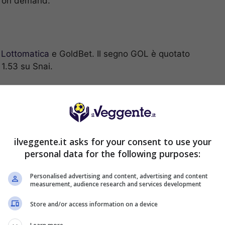
 e on demand.
u
Lottomatica
e GoldBet. Il segno GOL è quotato
1.53 su Snai.
 quote in modo esaustivo può essere utile
to dagli stessi operatori sulle nuove registrazioni.
ilveggente.it asks for your consent to use your
personal data for the following purposes:
asinò con 200% sul primo deposito sport fino a
Personalised advertising and content, advertising and content
o deposito fino a 30 euro
PIÙ INFO
measurement, audience research and services development
rt e casinò con 200% sul primo deposito sport fino
Store and/or access information on a device