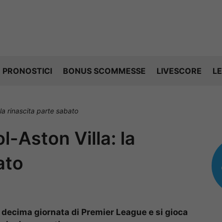
PRONOSTICI
BONUS SCOMMESSE
LIVESCORE
LE
 la rinascita parte sabato
l-Aston Villa: la
ato
a decima giornata di Premier League e si gioca