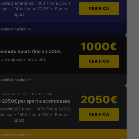
i della piattaforma: 100% fino a 50€ in
VERIFICA
se + 100% fino a 2000€ in Bonus
Sport
ra Informazioni
1000€
venuto Sport: fino a 1.000€
sul deposito fino a 50€
VERIFICA
ra Informazioni
LANETWIN365: FINO A 2050€
2050€
: 2050€ per sport e scommesse
lanetWin365 ricevi: 100% fino a 2000€
VERIFICA
messe + 100% fino a 50€ in Bonus
Sport
ra Informazioni