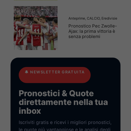
Anteprime
,
CALCIO
,
Eredivisie
Pronostico Pec Zwolle-
Ajax: la prima vittoria è
senza problemi
🔔
NEWSLETTER GRATUITA
Pronostici & Quote
direttamente nella tua
inbox
Iscriviti gratis e ricevi i migliori pronostici,
le quote più vantaggiose e le analisi degli