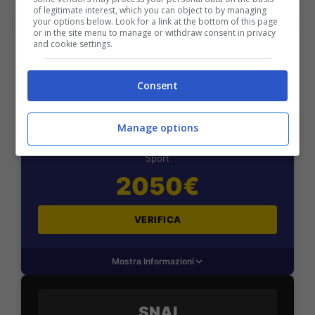
of legitimate interest, which you can object to by managing
Mostra Informazioni
your options below. Look for a link at the bottom of this page
or in the site menu to manage or withdraw consent in privacy
and cookie settings.
Consent
BONUS BENVENUTO LOTTOMATICA: 2050€
Fino a 2050€ bonus scommesse e sport
Manage options
Per i nuovi utenti della piattaforma: 100% fino a 50€ in
Bonus Scommesse + 100% fino a 2000€ in Bonus
Sport
2050€
VERIFICA
Mostra Informazioni
SNAI