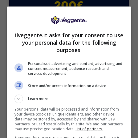
200€
VERIFICA
ilveggente.it asks for your consent to use
Mostra Informazioni
your personal data for the following
purposes:
Personalised advertising and content, advertising and
content measurement, audience research and
services development
BONUS BENVENUTO GOLDBET: 2.050€
Fino a 2050€ sport e casino
Store and/or access information on a device
Per i nuovi registrati: 100% fino a 2.000€ in Bonus
Scommesse + 50% del primo deposito fino a 50€
Learn more
2050€
Your personal data will be processed and information from
your device (cookies, unique identifiers, and other device
data) may be stored by, accessed by and shared with 319
partners, or used specifically by this site. We and our partners
VERIFICA
may use precise geolocation data.
List of partners.
Some vendors may process your personal data on the basis