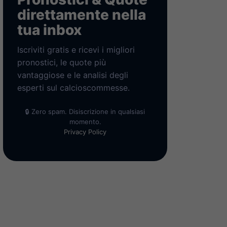
direttamente nella
tua inbox
Iscriviti gratis e ricevi i migliori
pronostici, le quote più
vantaggiose e le analisi degli
esperti sul calcioscommesse.
🔒 Zero spam. Disiscrizione in qualsiasi
momento.
Privacy Policy