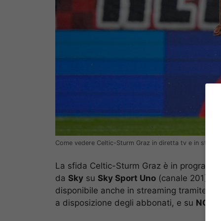
Come vedere Celtic-Sturm Graz in diretta tv e in stream
La sfida Celtic-Sturm Graz è in programma
da
Sky
su
Sky Sport Uno
(canale 201) e
disponibile anche in streaming tramite l’a
a disposizione degli abbonati, e su
NOW