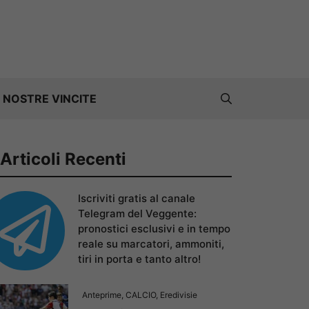
 NOSTRE VINCITE
Articoli Recenti
Iscriviti gratis al canale
Telegram del Veggente:
pronostici esclusivi e in tempo
reale su marcatori, ammoniti,
tiri in porta e tanto altro!
Anteprime
,
CALCIO
,
Eredivisie