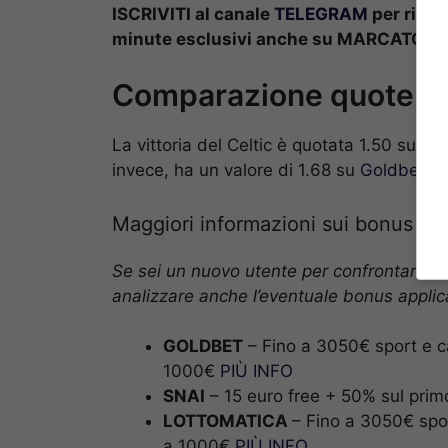
ISCRIVITI al canale
TELEGRAM
per ricev
minute esclusivi anche su MARCATORI,
Comparazione quote
La vittoria del Celtic è quotata 1.50 su
Go
invece, ha un valore di 1.68 su
Goldbet
e
Maggiori informazioni sui bonus
Se sei un nuovo utente per confrontare le
analizzare anche l’eventuale bonus applica
GOLDBET
– Fino a 3050€ sport e c
1000€
PIÙ INFO
SNAI
– 15 euro free + 50% sul prim
LOTTOMATICA
– Fino a 3050€ spo
a 1000€
PIÙ INFO