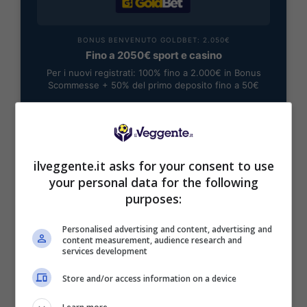
BONUS BENVENUTO GOLDBET: 2.050€
Fino a 2050€ sport e casino
Per i nuovi registrati: 100% fino a 2.000€ in Bonus
Scommesse + 50% del primo deposito fino a 50€
2050€
VERIFICA
ilveggente.it asks for your consent to use
your personal data for the following
Mostra Informazioni
purposes:
Personalised advertising and content, advertising and
content measurement, audience research and
services development
BONUS BENVENUTO LOTTOMATICA: 2050€
Store and/or access information on a device
Fino a 2050€ bonus scommesse e sport
Per i nuovi utenti della piattaforma: 100% fino a 50€ in