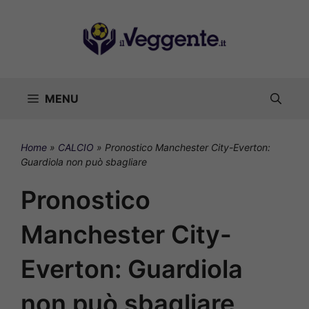
Vai
al
contenuto
MENU
Home
»
CALCIO
»
Pronostico Manchester City-Everton:
Guardiola non può sbagliare
Pronostico
Manchester City-
Everton: Guardiola
non può sbagliare