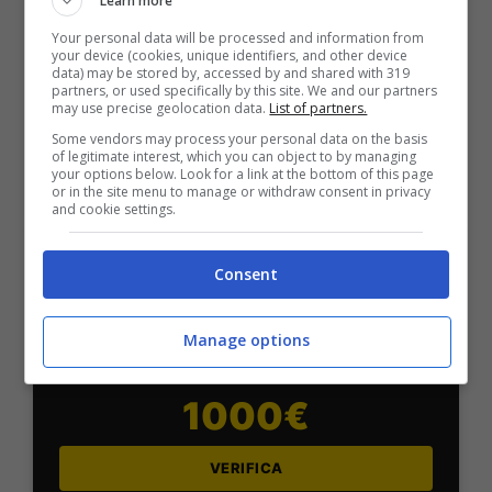
Learn more
Bonus Scommesse + 100% fino a 2000€ in Bonus
Sport
Your personal data will be processed and information from
your device (cookies, unique identifiers, and other device
2050€
data) may be stored by, accessed by and shared with 319
partners, or used specifically by this site. We and our partners
may use precise geolocation data.
List of partners.
VERIFICA
Some vendors may process your personal data on the basis
of legitimate interest, which you can object to by managing
your options below. Look for a link at the bottom of this page
or in the site menu to manage or withdraw consent in privacy
Mostra Informazioni
and cookie settings.
SNAI
Consent
Manage options
Bonus Benvenuto Sport: fino a 1.000€
50% sul deposito fino a 50€
1000€
VERIFICA