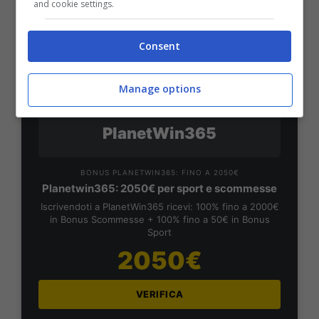
1000€
and cookie settings.
VERIFICA
Consent
Mostra Informazioni
Manage options
PlanetWin365
BONUS PLANETWIN365: FINO A 2050€
Planetwin365: 2050€ per sport e scommesse
Iscrivendoti a PlanetWin365 ricevi: 100% fino a 2000€
in Bonus Scommesse + 100% fino a 50€ in Bonus
Sport
2050€
VERIFICA