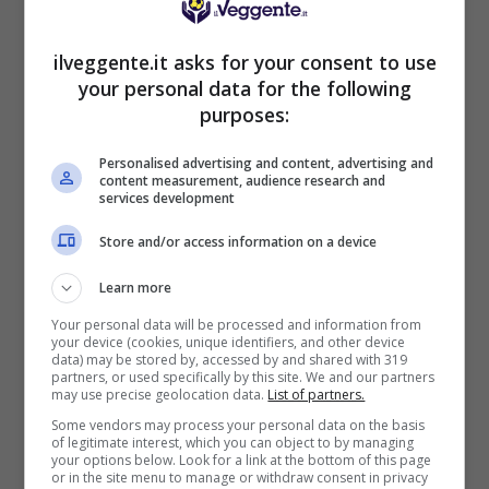
BONUS BENVENUTO LOTTOMATICA: 2050€
Fino a 2050€ bonus scommesse e sport
ilveggente.it asks for your consent to use
Per i nuovi utenti della piattaforma: 100% fino a 50€ in
your personal data for the following
Bonus Scommesse + 100% fino a 2000€ in Bonus
purposes:
Sport
2050€
Personalised advertising and content, advertising and
content measurement, audience research and
services development
VERIFICA
Store and/or access information on a device
Mostra Informazioni
Learn more
Your personal data will be processed and information from
your device (cookies, unique identifiers, and other device
SNAI
data) may be stored by, accessed by and shared with 319
partners, or used specifically by this site. We and our partners
may use precise geolocation data.
List of partners.
Some vendors may process your personal data on the basis
Bonus Benvenuto Sport: fino a 1.000€
of legitimate interest, which you can object to by managing
50% sul deposito fino a 50€
your options below. Look for a link at the bottom of this page
or in the site menu to manage or withdraw consent in privacy