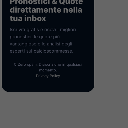
Pronostici & Quote
direttamente nella
tua inbox
Iscriviti gratis e ricevi i migliori
pronostici, le quote più
vantaggiose e le analisi degli
esperti sul calcioscommesse.
🔒 Zero spam. Disiscrizione in qualsiasi
momento.
Privacy Policy