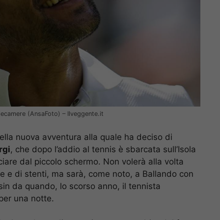
telecamere (AnsaFoto) – Ilveggente.it
 nella nuova avventura alla quale ha deciso di
rgi
, che dopo l’addio al tennis è sbarcata sull’Isola
ciare dal piccolo schermo. Non volerà alla volta
e e di stenti, ma sarà, come noto, a Ballando con
 sin da quando, lo scorso anno, il tennista
per una notte.