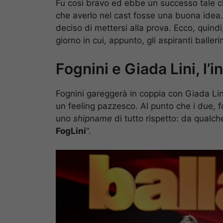
Fu così bravo ed ebbe un successo tale ch
che averlo nel cast fosse una buona idea.
deciso di mettersi alla prova. Ecco, quindi
giorno in cui, appunto, gli aspiranti baller
Fognini e Giada Lini, l’
Fognini gareggerà in coppia con Giada Lin
un feeling pazzesco. Al punto che i due, 
uno
shipname
di tutto rispetto: da qualch
FogLini
“.