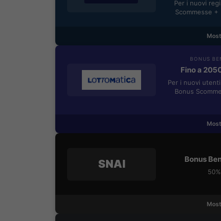
Per i nuovi reg
Scommesse + 5
Most
BONUS BE
Fino a 205
Per i nuovi utent
Bonus Scommes
Most
Bonus Ben
SNAI
50% 
Most