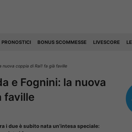
PRONOSTICI
BONUS SCOMMESSE
LIVESCORE
LE
a nuova coppia di Rai1 fa già faville
da e Fognini: la nuova
 faville
tra i due è subito nata un’intesa speciale: