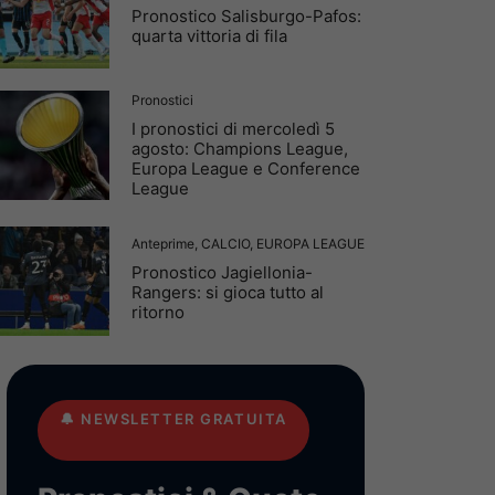
Pronostico Salisburgo-Pafos:
quarta vittoria di fila
Pronostici
I pronostici di mercoledì 5
agosto: Champions League,
Europa League e Conference
League
Anteprime
,
CALCIO
,
EUROPA LEAGUE
Pronostico Jagiellonia-
Rangers: si gioca tutto al
ritorno
🔔
NEWSLETTER GRATUITA