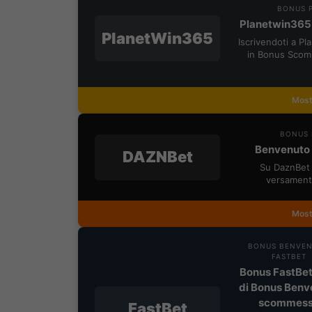
BONUS P
Planetwin365
PlanetWin365
Iscrivendoti a P
in Bonus Scom
Most
BONUS 
Benvenuto 
DAZNBet
Su DaznBet 
versament
Most
BONUS BENVE
FASTBET
Bonus FastBet
di Bonus Benv
scommes
FastBet