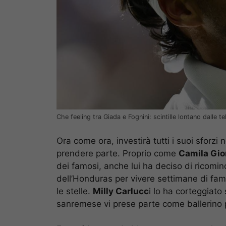
Che feeling tra Giada e Fognini: scintille lontano dalle 
Ora come ora, investirà tutti i suoi sforzi
prendere parte. Proprio come
Camila Gio
dei famosi, anche lui ha deciso di ricomin
dell’Honduras per vivere settimane di fam
le stelle.
Milly Carlucc
i lo ha corteggiato
sanremese vi prese parte come ballerino 