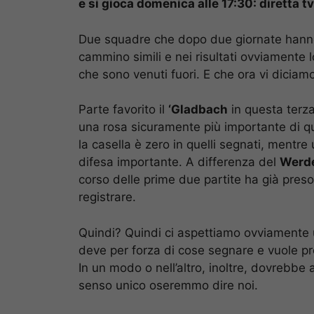
e si gioca domenica alle 17:30: diretta t
Due squadre che dopo due giornate hanno
cammino simili e nei risultati ovviamente lo
che sono venuti fuori. E che ora vi diciam
Parte favorito il
‘Gladbach
in questa terza
una rosa sicuramente più importante di que
la casella è zero in quelli segnati, mentre
difesa importante. A differenza del
Werde
corso delle prime due partite ha già preso
registrare.
Quindi? Quindi ci aspettiamo ovviamente u
deve per forza di cose segnare e vuole pr
In un modo o nell’altro, inoltre, dovrebbe 
senso unico oseremmo dire noi.