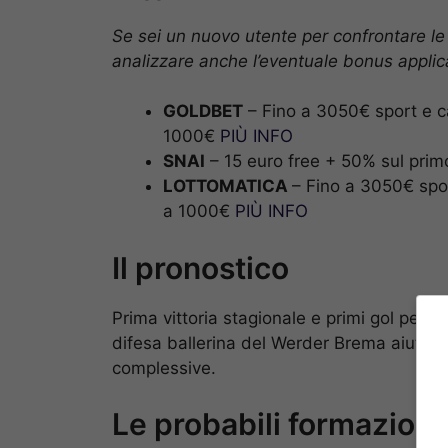
Se sei un nuovo utente per confrontare le
analizzare anche l’eventuale bonus applica
GOLDBET
– Fino a 3050€ sport e c
1000€
PIÙ INFO
SNAI
– 15 euro free + 50% sul prim
LOTTOMATICA
– Fino a 3050€ spo
a 1000€
PIÙ INFO
Il pronostico
Prima vittoria stagionale e primi gol per i
difesa ballerina del Werder Brema aiuterà
complessive.
Le probabili formazioni