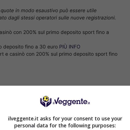
 quote in modo esaustivo può essere utile
to dagli stessi operatori sulle nuove registrazioni.
asinò con 200% sul primo deposito sport fino a
o deposito fino a 30 euro
PIÙ INFO
rt e casinò con 200% sul primo deposito sport fino
l Borussia nel march contro il Werder Brema. La
 e molto. Gara quindi da almeno tre reti
ilveggente.it asks for your consent to use your
 di Borussia
personal data for the following purposes: