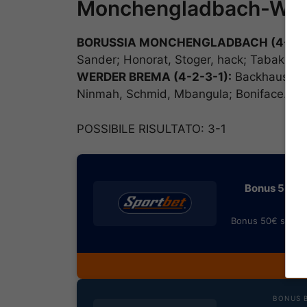
Monchengladbach-Wer
BORUSSIA MONCHENGLADBACH (4-2-3
Sander; Honorat, Stoger, hack; Tabakovic
WERDER BREMA (4-2-3-1):
Backhaus; Su
Ninmah, Schmid, Mbangula; Boniface.
POSSIBILE RISULTATO: 3-1
BONU
Bonus 50€ SE
Bonus 50€ senza 
rimb
Most
BONUS B