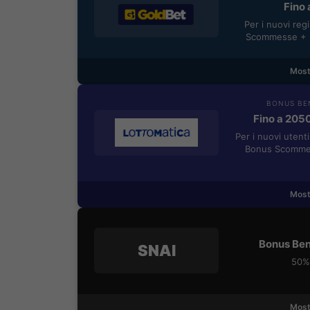
Fino 
Per i nuovi reg
Scommesse + 5
Most
BONUS BE
Fino a 205
Per i nuovi utent
Bonus Scommes
Most
Bonus Ben
SNAI
50% 
Most