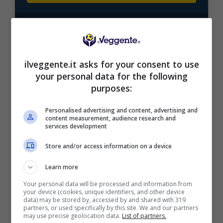
Mostra Informazioni
ilveggente.it asks for your consent to use
your personal data for the following
purposes:
BONUS BENVENUTO LOTTOMATICA: 2050€
Fino a 2050€ bonus scommesse e sport
Per i nuovi utenti della piattaforma: 100% fino a 50€ in
Personalised advertising and content, advertising and
content measurement, audience research and
Bonus Scommesse + 100% fino a 2000€ in Bonus
services development
Sport
2050€
Store and/or access information on a device
Learn more
VERIFICA
Your personal data will be processed and information from
your device (cookies, unique identifiers, and other device
data) may be stored by, accessed by and shared with 319
Mostra Informazioni
partners, or used specifically by this site. We and our partners
may use precise geolocation data.
List of partners.