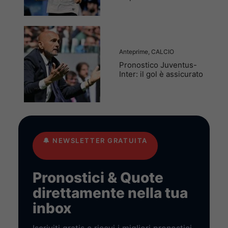
Anteprime
,
CALCIO
Pronostico Juventus-
Inter: il gol è assicurato
🔔
NEWSLETTER GRATUITA
Pronostici & Quote
direttamente nella tua
inbox
Iscriviti gratis e ricevi i migliori pronostici,