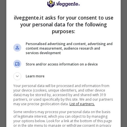
BONUS BENVENUTO LOTTOMATICA: 2050€
ilveggente.it asks for your consent to use
Fino a 2050€ bonus scommesse e sport
your personal data for the following
Per i nuovi utenti della piattaforma: 100% fino a 50€ in
Bonus Scommesse + 100% fino a 2000€ in Bonus
purposes:
Sport
2050€
Personalised advertising and content, advertising and
content measurement, audience research and
services development
VERIFICA
Store and/or access information on a device
Learn more
Mostra Informazioni
Your personal data will be processed and information from
your device (cookies, unique identifiers, and other device
data) may be stored by, accessed by and shared with 319
SNAI
partners, or used specifically by this site. We and our partners
may use precise geolocation data.
List of partners.
Some vendors may process your personal data on the basis
Bonus Benvenuto Sport: fino a 1.000€
of legitimate interest, which you can object to by managing
your options below. Look for a link at the bottom of this page
50% sul deposito fino a 50€
or in the site menu to manage or withdraw consent in privacy