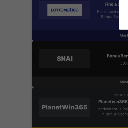
Fino a 205
Per i nuovi utent
Bonus Scommes
Most
Bonus Ben
SNAI
50% 
Most
BONUS P
Planetwin365
PlanetWin365
Iscrivendoti a P
in Bonus Scom