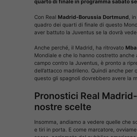
quarto di finale in programma sabato ser
Con Real
Madrid-Borussia
Dortmund
, i
quadro dei quarti di finale di questo Mon
aver battuto la Juventus se la dovrà veder
Anche perché, il Madrid, ha ritrovato
Mba
Mondiale e che lo hanno costretto anche al
campo contro la Juventus, è pronto a ripre
dell’attacco madrileno. Quindi anche per q
questo gli spagnoli dovrebbero avere la me
Pronostici Real Madrid
nostre scelte
Insomma, andiamo a vedere quelle che son
e tiri in porta. E come marcatore, ovviam