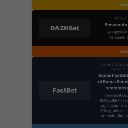
Most
BONUS 
Benvenuto 
DAZNBet
Su DaznBet 
versament
Most
BONUS BENVE
FASTBET
Bonus FastBet
di Bonus Benv
scommes
FastBet
Inserisci il co
BONUSBET in fa
registrazione: ric
50% gratis sul 
deposito fino 