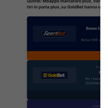
Quindi: Mbappé marcatore plus, Valverde 
tiri in porta plus, su GoldBet hanno un va
BONU
Bonus 50€ SE
Bonus 50€ senza 
rimb
Most
BONUS B
Fino 
Per i nuovi reg
Scommesse + 5
Most
BONUS BE