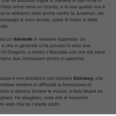
che ha assoluta voglia di mettere la sua firma in
fisici ormai sono un ricordo, e la sua qualità non è
oi lo abbiamo visto anche contro la Juventus: nel
ompagni si sono accesi, quasi di botto, e dalle
ulla.
isto un
Valverde
in versione superstar. Un
, e che in generale ci ha provato in altre due
 Di Gregorio, e contro il Borussia uno che sta bene
almeno due conclusioni dentro lo specchio
russia e non possiamo non indicare
Guirassy,
che
otrebbe mettere in difficoltà la formazione di
cora si devono trovare le misure, e Kolo Muani ha
segnare. Ha sbagliato, cosa che al momento
e visto che ha il piede caldo.