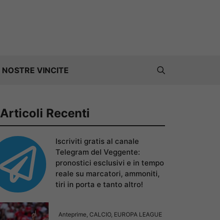
 NOSTRE VINCITE
Articoli Recenti
Iscriviti gratis al canale
Telegram del Veggente:
pronostici esclusivi e in tempo
reale su marcatori, ammoniti,
tiri in porta e tanto altro!
Anteprime
,
CALCIO
,
EUROPA LEAGUE