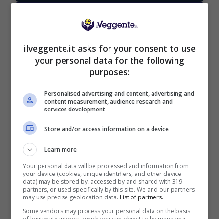
ilveggente.it asks for your consent to use
BONUS BENVENUTO LOTTOMATICA: 2050€
your personal data for the following
Fino a 2050€ bonus scommesse e sport
purposes:
Per i nuovi utenti della piattaforma: 100% fino a 50€ in
Bonus Scommesse + 100% fino a 2000€ in Bonus
Personalised advertising and content, advertising and
Sport
content measurement, audience research and
2050€
services development
Store and/or access information on a device
VERIFICA
Learn more
Your personal data will be processed and information from
Mostra Informazioni
your device (cookies, unique identifiers, and other device
data) may be stored by, accessed by and shared with 319
partners, or used specifically by this site. We and our partners
may use precise geolocation data.
List of partners.
SNAI
Some vendors may process your personal data on the basis
of legitimate interest, which you can object to by managing