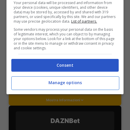
Your personal data will be processed and information from
your device (cookies, unique identifiers, and other device
data) may be stored by, accessed by and shared with 319
PlanetWin365
partners, or used specifically by this site. We and our partners
may use precise geolocation data.
List of partners.
Some vendors may process your personal data on the basis
BONUS PLANETWIN365: FINO A 2050€
of legitimate interest, which you can object to by managing
your options below. Look for a link at the bottom of this page
Planetwin365: 2050€ per sport e scommesse
or in the site menu to manage or withdraw consent in privacy
Iscrivendoti a PlanetWin365 ricevi: 100% fino a 2000€
and cookie settings.
in Bonus Scommesse + 100% fino a 50€ in Bonus
Sport
Consent
2050€
Manage options
VERIFICA
Mostra Informazioni
DAZNBet