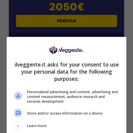
2050€
VERIFICA
Mostra Informazioni
SNAI
ilveggente.it asks for your consent to use
your personal data for the following
purposes:
Bonus Benvenuto Sport: fino a 1.000€
50% sul deposito fino a 50€
Personalised advertising and content, advertising and
1000€
content measurement, audience research and
services development
VERIFICA
Store and/or access information on a device
Learn more
Mostra Informazioni