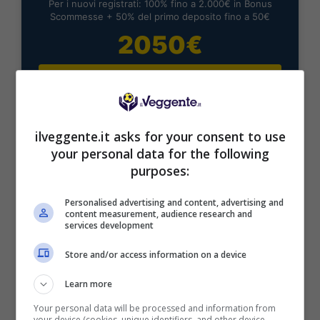
Per i nuovi registrati: 100% fino a 2.000€ in Bonus
Scommesse + 50% del primo deposito fino a 50€
2050€
VERIFICA
Mostra Informazioni
ilveggente.it asks for your consent to use
your personal data for the following
purposes:
Personalised advertising and content, advertising and
BONUS BENVENUTO LOTTOMATICA: 2050€
content measurement, audience research and
services development
Fino a 2050€ bonus scommesse e sport
Per i nuovi utenti della piattaforma: 100% fino a 50€ in
Store and/or access information on a device
Bonus Scommesse + 100% fino a 2000€ in Bonus
Sport
Learn more
2050€
Your personal data will be processed and information from
your device (cookies, unique identifiers, and other device