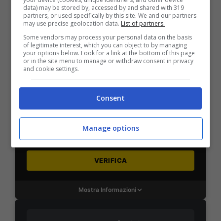
data) may be stored by, accessed by and shared with 319
VERIFICA
partners, or used specifically by this site. We and our partners
may use precise geolocation data.
List of partners.
Some vendors may process your personal data on the basis
Mostra Informazioni
of legitimate interest, which you can object to by managing
your options below. Look for a link at the bottom of this page
or in the site menu to manage or withdraw consent in privacy
and cookie settings.
SNAI
Consent
Bonus Benvenuto Sport: fino a 1.000€
50% sul deposito fino a 50€
Manage options
1000€
VERIFICA
Mostra Informazioni