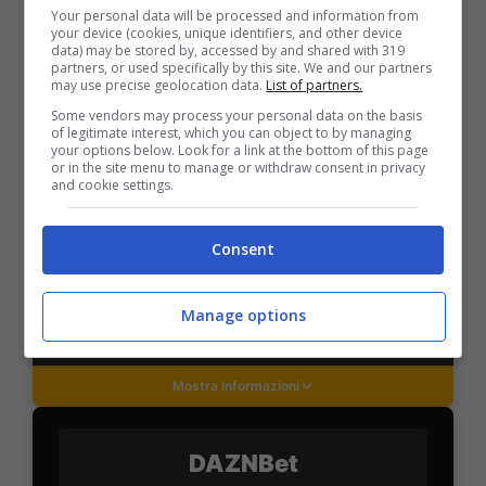
Your personal data will be processed and information from
your device (cookies, unique identifiers, and other device
data) may be stored by, accessed by and shared with 319
partners, or used specifically by this site. We and our partners
PlanetWin365
may use precise geolocation data.
List of partners.
Some vendors may process your personal data on the basis
of legitimate interest, which you can object to by managing
BONUS PLANETWIN365: FINO A 2050€
your options below. Look for a link at the bottom of this page
Planetwin365: 2050€ per sport e scommesse
or in the site menu to manage or withdraw consent in privacy
and cookie settings.
Iscrivendoti a PlanetWin365 ricevi: 100% fino a 2000€
in Bonus Scommesse + 100% fino a 50€ in Bonus
Sport
Consent
2050€
Manage options
VERIFICA
Mostra Informazioni
DAZNBet