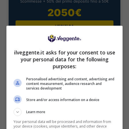
Scommesse + 50% del primo deposito fino a 50€
2050€
VERIFICA
Mostra Informazioni
ilveggente.it asks for your consent to use
your personal data for the following
purposes:
Personalised advertising and content, advertising and
BONUS BENVENUTO LOTTOMATICA: 2050€
content measurement, audience research and
Fino a 2050€ bonus scommesse e sport
services development
Per i nuovi utenti della piattaforma: 100% fino a 50€ in
Bonus Scommesse + 100% fino a 2000€ in Bonus
Store and/or access information on a device
Sport
Learn more
2050€
Your personal data will be processed and information from
your device (cookies, unique identifiers, and other device
VERIFICA