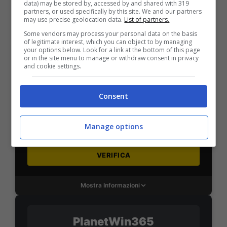
data) may be stored by, accessed by and shared with 319
partners, or used specifically by this site. We and our partners
may use precise geolocation data.
List of partners.
Mostra Informazioni
Some vendors may process your personal data on the basis
of legitimate interest, which you can object to by managing
your options below. Look for a link at the bottom of this page
or in the site menu to manage or withdraw consent in privacy
SNAI
and cookie settings.
Consent
Bonus Benvenuto Sport: fino a 1.000€
50% sul deposito fino a 50€
1000€
Manage options
VERIFICA
Mostra Informazioni
PlanetWin365