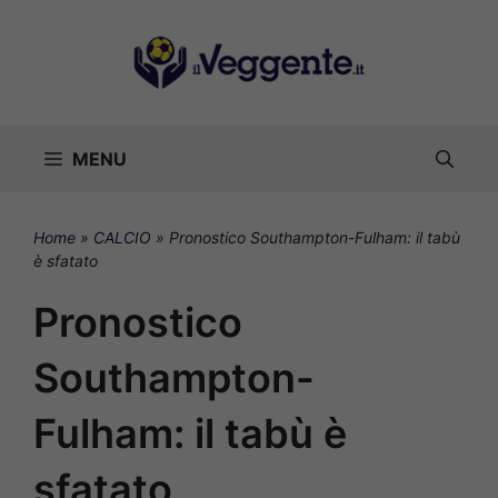
Vai
al
contenuto
MENU
Home
»
CALCIO
»
Pronostico Southampton-Fulham: il tabù
è sfatato
Pronostico
Southampton-
Fulham: il tabù è
sfatato