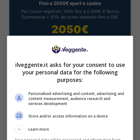
Fino a 2050€ sport e casino
Per i nuovi registrati: 100% fino a 2.000€ in Bonus
Scommesse + 50% del primo deposito fino a 50€
2050€
VERIFICA
Mostra Informazioni
ilveggente.it asks for your consent to use
your personal data for the following
purposes:
Personalised advertising and content, advertising and
content measurement, audience research and
BONUS BENVENUTO LOTTOMATICA: 2050€
services development
Fino a 2050€ bonus scommesse e sport
Store and/or access information on a device
Per i nuovi utenti della piattaforma: 100% fino a 50€ in
Bonus Scommesse + 100% fino a 2000€ in Bonus
Sport
Learn more
Your personal data will be processed and information from