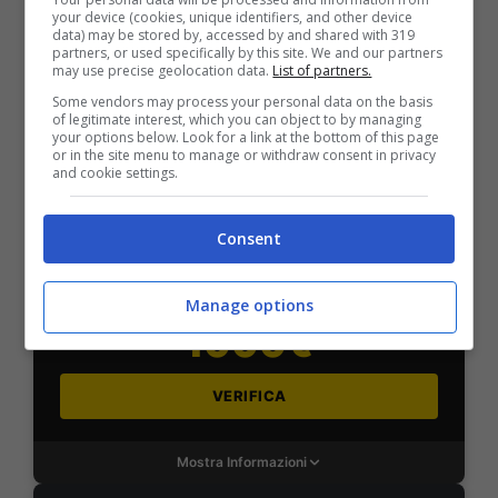
2050€
your device (cookies, unique identifiers, and other device
data) may be stored by, accessed by and shared with 319
partners, or used specifically by this site. We and our partners
VERIFICA
may use precise geolocation data.
List of partners.
Some vendors may process your personal data on the basis
of legitimate interest, which you can object to by managing
Mostra Informazioni
your options below. Look for a link at the bottom of this page
or in the site menu to manage or withdraw consent in privacy
and cookie settings.
SNAI
Consent
Bonus Benvenuto Sport: fino a 1.000€
50% sul deposito fino a 50€
Manage options
1000€
VERIFICA
Mostra Informazioni