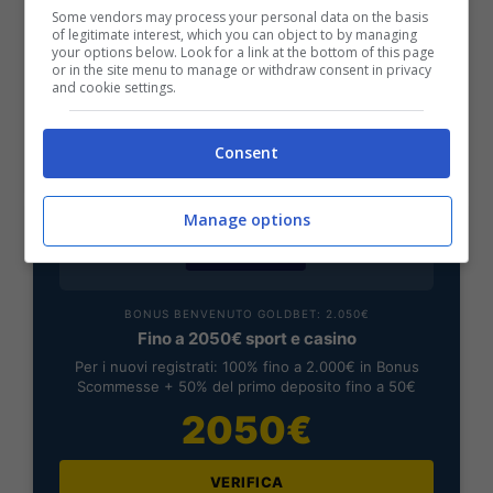
bonus rimborso sul primo deposito
Some vendors may process your personal data on the basis
of legitimate interest, which you can object to by managing
200€
your options below. Look for a link at the bottom of this page
or in the site menu to manage or withdraw consent in privacy
and cookie settings.
VERIFICA
Consent
Mostra Informazioni
Manage options
BONUS BENVENUTO GOLDBET: 2.050€
Fino a 2050€ sport e casino
Per i nuovi registrati: 100% fino a 2.000€ in Bonus
Scommesse + 50% del primo deposito fino a 50€
2050€
VERIFICA