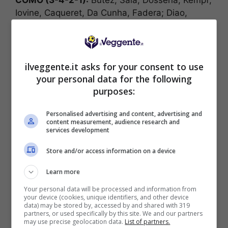
COMO (3-4-2-1):
Butez; Sala, Dossena, Kempf;
Iovine, Caqueret, Da Cunha, Fadera; Diao,
Strefezza; Cutrone.
ATALANTA (3-4-1-2):
Carnesecchi; Djimsiti,
Scalvini, Kolasinac; Bellanova, Ederson, de
Roon, Ruggeri; Pasalic; De Ketelaere, Lookman.
ilveggente.it asks for your consent to use
your personal data for the following
[poll id=”2565″]
purposes:
Personalised advertising and content, advertising and
POSSIBILE RISULTATO: 1-2
content measurement, audience research and
services development
Store and/or access information on a device
Learn more
Your personal data will be processed and information from
BONUS SPORTBET: 100€ SUBITO
your device (cookies, unique identifiers, and other device
Bonus 50€ SENZA deposito + fino a 50€ di
data) may be stored by, accessed by and shared with 319
rimborso
partners, or used specifically by this site. We and our partners
may use precise geolocation data.
List of partners.
Bonus 50€ senza deposito sport + fino a 50€ di