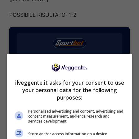
POSSIBILE RISULTATO: 1-2
BONUS SPORTBET: 100€ SUBITO
Bonus 50€ SENZA deposito + fino a 50€ di
rimborso
ilveggente.it asks for your consent to use
Bonus 50€ senza deposito sport + fino a 50€ di
bonus rimborso sul primo deposito
your personal data for the following
200€
purposes:
Personalised advertising and content, advertising and
VERIFICA
content measurement, audience research and
services development
Mostra Informazioni
Store and/or access information on a device