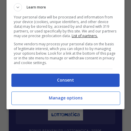
Learn more
Your personal data will be processed and information from
your device (cookies, unique identifiers, and other device
data) may be stored by, accessed by and shared with 319
partners, or used specifically by this site. We and our partners
BONUS BENVENUTO GOLDBET: 2.050€
may use precise geolocation data.
List of partners.
Fino a 2050€ sport e casino
Some vendors may process your personal data on the basis
Per i nuovi registrati: 100% fino a 2.000€ in Bonus
of legitimate interest, which you can object to by managing
Scommesse + 50% del primo deposito fino a 50€
your options below. Look for a link at the bottom of this page
or in the site menu to manage or withdraw consent in privacy
2050€
and cookie settings.
VERIFICA
Consent
Mostra Informazioni
Manage options
BONUS BENVENUTO LOTTOMATICA: 2050€