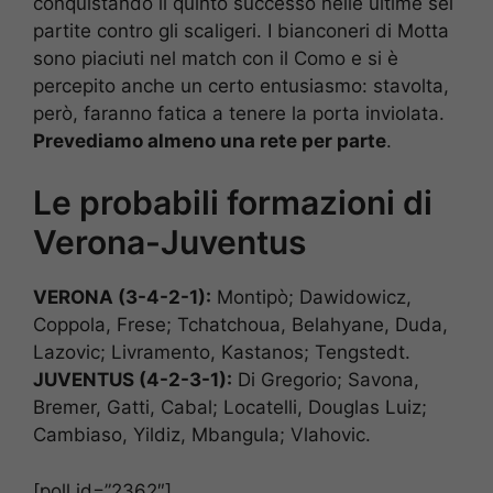
conquistando il quinto successo nelle ultime sei
partite contro gli scaligeri. I bianconeri di Motta
sono piaciuti nel match con il Como e si è
percepito anche un certo entusiasmo: stavolta,
però, faranno fatica a tenere la porta inviolata.
Prevediamo almeno una rete per parte
.
Le probabili formazioni di
Verona-Juventus
VERONA (3-4-2-1):
Montipò; Dawidowicz,
Coppola, Frese; Tchatchoua, Belahyane, Duda,
Lazovic; Livramento, Kastanos; Tengstedt.
JUVENTUS (4-2-3-1):
Di Gregorio; Savona,
Bremer, Gatti, Cabal; Locatelli, Douglas Luiz;
Cambiaso, Yildiz, Mbangula; Vlahovic.
[poll id=”2362″]