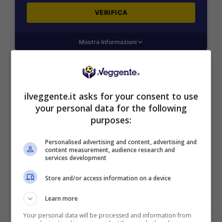
VERIFICA
Mostra Informazioni
SNAI
ilveggente.it asks for your consent to use
your personal data for the following
Bonus Benvenuto Sport: fino a 1.000€
purposes:
50% sul deposito fino a 50€
1000€
Personalised advertising and content, advertising and
content measurement, audience research and
services development
VERIFICA
Store and/or access information on a device
Mostra Informazioni
Learn more
Your personal data will be processed and information from