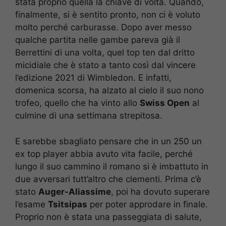
stata proprio quella la chiave di volta. Quando,
finalmente, si è sentito pronto, non ci è voluto
molto perché carburasse. Dopo aver messo
qualche partita nelle gambe pareva già il
Berrettini di una volta, quel top ten dal dritto
micidiale che è stato a tanto così dal vincere
l’edizione 2021 di Wimbledon. E infatti,
domenica scorsa, ha alzato al cielo il suo nono
trofeo, quello che ha vinto allo
Swiss Open
al
culmine di una settimana strepitosa.
E sarebbe sbagliato pensare che in un 250 un
ex top player abbia avuto vita facile, perché
lungo il suo cammino il romano si è imbattuto in
due avversari tutt’altro che clementi. Prima c’è
stato
Auger-Aliassime
, poi ha dovuto superare
l’esame
Tsitsipas
per poter approdare in finale.
Proprio non è stata una passeggiata di salute,