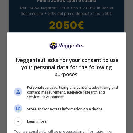
Fino a 2050€ sport e casino
Per i nuovi registrati: 100% fino a 2.000€ in Bonus
Scommesse + 50% del primo deposito fino a 50€
2050€
VERIFICA
Mostra Informazioni
ilveggente.it asks for your consent to use
your personal data for the following
purposes:
Personalised advertising and content, advertising and
content measurement, audience research and
BONUS BENVENUTO LOTTOMATICA: 2050€
services development
Fino a 2050€ bonus scommesse e sport
Per i nuovi utenti della piattaforma: 100% fino a 50€ in
Store and/or access information on a device
Bonus Scommesse + 100% fino a 2000€ in Bonus
Sport
Learn more
2050€
Your personal data will be processed and information from