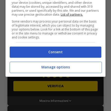
your device (cookies, unique identifiers, and other device
data) may be stored by, accessed by and shared with 319
VERIFICA
partners, or used specifically by this site. We and our partners
may use precise geolocation data.
List of partners.
Some vendors may process your personal data on the basis
Mostra Informazioni
of legitimate interest, which you can object to by managing
your options below. Look for a link at the bottom of this page
or in the site menu to manage or withdraw consent in privacy
and cookie settings.
SNAI
Consent
Bonus Benvenuto Sport: fino a 1.000€
50% sul deposito fino a 50€
Manage options
1000€
VERIFICA
Mostra Informazioni