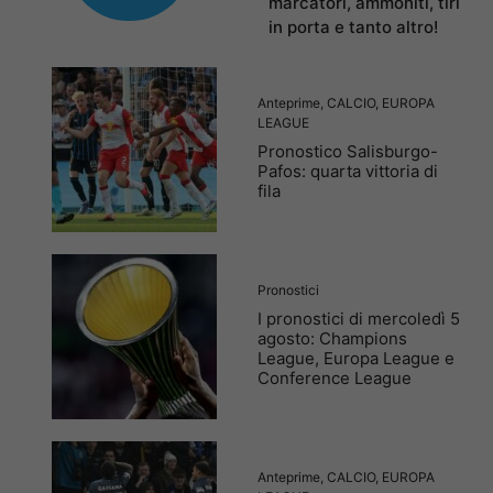
marcatori, ammoniti, tiri
in porta e tanto altro!
Anteprime
,
CALCIO
,
EUROPA
LEAGUE
Pronostico Salisburgo-
Pafos: quarta vittoria di
fila
Pronostici
I pronostici di mercoledì 5
agosto: Champions
League, Europa League e
Conference League
Anteprime
,
CALCIO
,
EUROPA