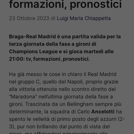
formazioni, pronostici
23 Ottobre 2023
di
Luigi Maria Chiappetta
Braga-Real Madrid è una partita valida per la
terza giornata della fase a gironi di
Champions League e si gioca martedì alle
21:00: tv, formazioni, pronostici.
Ha già messo le cose in chiaro il Real Madrid
nel gruppo C, quello del Napoli, proprio grazie
alla vittoria ottenuta nello scontro diretto del
“Maradona” nell’ultima giornata della fase a
gironi. Trascinata da un Bellingham sempre più
determinante, la squadra di Carlo
Ancelotti
ha
spento le velleità di primo posto degli azzurri (2-
3), pur non brillando dal punto di vista del
gioco, ma affidandosi principalmente alle