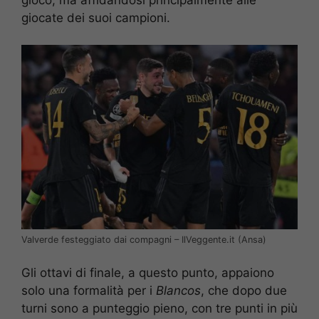
giocate dei suoi campioni.
Valverde festeggiato dai compagni – IlVeggente.it (Ansa)
Gli ottavi di finale, a questo punto, appaiono
solo una formalità per i
Blancos
, che dopo due
turni sono a punteggio pieno, con tre punti in più