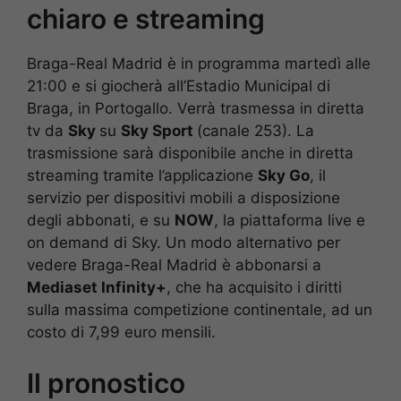
chiaro e streaming
Braga-Real Madrid è in programma martedì alle
21:00 e si giocherà all’Estadio Municipal di
Braga, in Portogallo. Verrà trasmessa in diretta
tv da
Sky
su
Sky Sport
(canale 253). La
trasmissione sarà disponibile anche in diretta
streaming tramite l’applicazione
Sky Go
, il
servizio per dispositivi mobili a disposizione
degli abbonati, e su
NOW
, la piattaforma live e
on demand di Sky. Un modo alternativo per
vedere Braga-Real Madrid è abbonarsi a
Mediaset Infinity+
, che ha acquisito i diritti
sulla massima competizione continentale, ad un
costo di 7,99 euro mensili.
Il pronostico