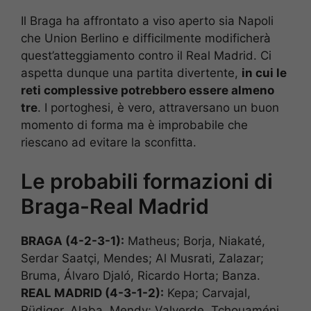
Il Braga ha affrontato a viso aperto sia Napoli
che Union Berlino e difficilmente modificherà
quest’atteggiamento contro il Real Madrid. Ci
aspetta dunque una partita divertente,
in cui le
reti complessive potrebbero essere almeno
tre
. I portoghesi, è vero, attraversano un buon
momento di forma ma è improbabile che
riescano ad evitare la sconfitta.
Le probabili formazioni di
Braga-Real Madrid
BRAGA (4-2-3-1):
Matheus; Borja, Niakaté,
Serdar Saatçi, Mendes; Al Musrati, Zalazar;
Bruma, Álvaro Djaló, Ricardo Horta; Banza.
REAL MADRID (4-3-1-2):
Kepa; Carvajal,
Rüdiger, Alaba, Mendy; Valverde, Tchouaméni,