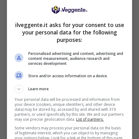
Mostra Informazioni
ilveggente.it asks for your consent to use
your personal data for the following
purposes:
Personalised advertising and content, advertising and
BONUS BENVENUTO GOLDBET: 2.050€
content measurement, audience research and
Fino a 2050€ sport e casino
services development
Per i nuovi registrati: 100% fino a 2.000€ in Bonus
Store and/or access information on a device
Scommesse + 50% del primo deposito fino a 50€
2050€
Learn more
Your personal data will be processed and information from
VERIFICA
your device (cookies, unique identifiers, and other device
data) may be stored by, accessed by and shared with 319
partners, or used specifically by this site. We and our partners
may use precise geolocation data.
List of partners.
Mostra Informazioni
Some vendors may process your personal data on the basis
of legitimate interest, which you can object to by managing
your options below. Look for a link at the bottom of this page