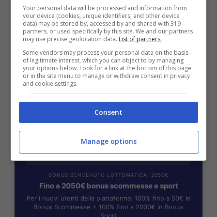
Your personal data will be processed and information from
BONUS BENVENUTO GOLDBET: 2.050€
your device (cookies, unique identifiers, and other device
Fino a 2050€ sport e casino
data) may be stored by, accessed by and shared with 319
partners, or used specifically by this site. We and our partners
Per i nuovi registrati: 100% fino a 2.000€ in Bonus
may use precise geolocation data.
List of partners.
Scommesse + 50% del primo deposito fino a 50€
Some vendors may process your personal data on the basis
2050€
of legitimate interest, which you can object to by managing
your options below. Look for a link at the bottom of this page
or in the site menu to manage or withdraw consent in privacy
and cookie settings.
VERIFICA
Consent
Mostra Informazioni
Manage options
BONUS BENVENUTO LOTTOMATICA: 2050€
Fino a 2050€ bonus scommesse e sport
Per i nuovi utenti della piattaforma: 100% fino a 50€ in
Bonus Scommesse + 100% fino a 2000€ in Bonus
Sport