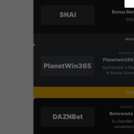
Bonus Ben
SNAI
50% 
Most
BONUS P
Planetwin365
PlanetWin365
Iscrivendoti a P
in Bonus Scom
Most
BONUS 
Benvenuto 
DAZNBet
Su DaznBet 
versament