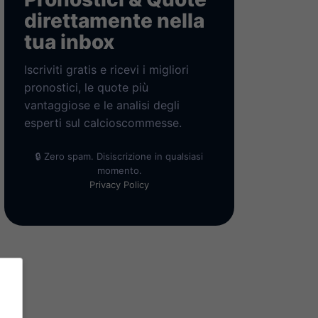
direttamente nella
tua inbox
Iscriviti gratis e ricevi i migliori
pronostici, le quote più
vantaggiose e le analisi degli
esperti sul calcioscommesse.
🔒 Zero spam. Disiscrizione in qualsiasi
momento.
Privacy Policy