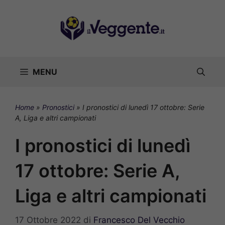
Vai
al
contenuto
MENU
Home
»
Pronostici
»
I pronostici di lunedì 17 ottobre: Serie
A, Liga e altri campionati
I pronostici di lunedì
17 ottobre: Serie A,
Liga e altri campionati
17 Ottobre 2022
di
Francesco Del Vecchio