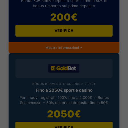
Bonus 50€ senza deposito sport + fino a 50€ di
bonus rimborso sul primo deposito
200€
VERIFICA
Mostra Informazioni
BONUS BENVENUTO GOLDBET: 2.050€
Fino a 2050€ sport e casino
Per i nuovi registrati: 100% fino a 2.000€ in Bonus
Scommesse + 50% del primo deposito fino a 50€
2050€
VERIFICA