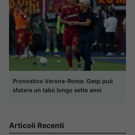
Pronostico Verona-Roma: Gasp può
sfatare un tabù lungo sette anni
Articoli Recenti