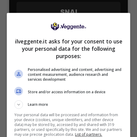
SNAI
Bonus Benvenuto Sport: fino a 1.000€
50% sul deposito fino a 50€
ilveggente.it asks for your consent to use
1000€
your personal data for the following
purposes:
VERIFICA
Personalised advertising and content, advertising and
content measurement, audience research and
services development
Mostra Informazioni
Store and/or access information on a device
PlanetWin365
Learn more
Your personal data will be processed and information from
your device (cookies, unique identifiers, and other device
BONUS PLANETWIN365: FINO A 2050€
data) may be stored by, accessed by and shared with 319
Planetwin365: 2050€ per sport e scommesse
partners, or used specifically by this site. We and our partners
may use precise geolocation data.
List of partners.
Iscrivendoti a PlanetWin365 ricevi: 100% fino a 2000€