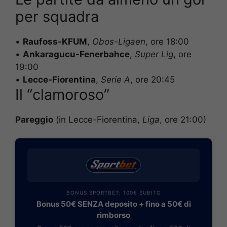
per squadra
•
Raufoss-KFUM
,
Obos-Ligaen
, ore 18:00
•
Ankaragucu-Fenerbahce
,
Super Lig
, ore
19:00
•
Lecce-Fiorentina
,
Serie A
, ore 20:45
Il “clamoroso”
Pareggio
(in Lecce-Fiorentina,
Liga
, ore 21:00)
BONUS SPORTBET: 100€ SUBITO
Bonus 50€ SENZA deposito + fino a 50€ di
rimborso