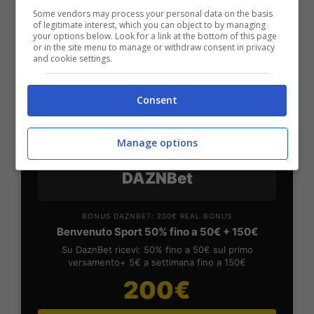
in Bonus Scommesse + 100% fino a 50€ in Bonus
Some vendors may process your personal data on the basis
of legitimate interest, which you can object to by managing
Sport
your options below. Look for a link at the bottom of this page
2050€
or in the site menu to manage or withdraw consent in privacy
and cookie settings.
VERIFICA
Consent
Mostra Informazioni
Manage options
DAZNBet
BONUS DAZNBET: 200€ REAL BONUS
Benvenuto Sport 50% fino a 50€ + 150€
Su DaznBet ricevi: 50% fino a 50€ sul primo
versamento+ 5€ a settimana fino a 150€
200€