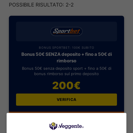
POSSIBILE RISULTATO: 2-2
BONUS SPORTBET: 100€ SUBITO
Bonus 50€ SENZA deposito + fino a 50€ di
rimborso
Bonus 50€ senza deposito sport + fino a 50€ di
bonus rimborso sul primo deposito
200€
VERIFICA
Mostra Informazioni