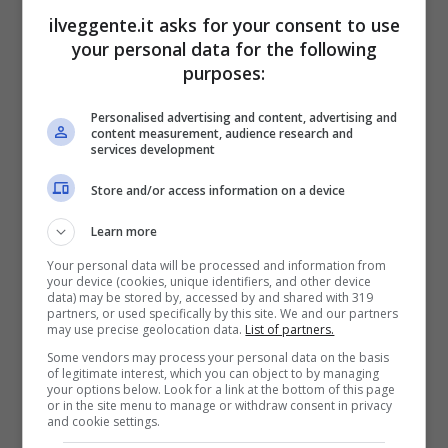
ilveggente.it asks for your consent to use
your personal data for the following
purposes:
BONUS BENVENUTO GOLDBET: 2.050€
Fino a 2050€ sport e casino
Personalised advertising and content, advertising and
Per i nuovi registrati: 100% fino a 2.000€ in Bonus
content measurement, audience research and
Scommesse + 50% del primo deposito fino a 50€
services development
2050€
Store and/or access information on a device
VERIFICA
Learn more
Your personal data will be processed and information from
your device (cookies, unique identifiers, and other device
Mostra Informazioni
data) may be stored by, accessed by and shared with 319
partners, or used specifically by this site. We and our partners
may use precise geolocation data.
List of partners.
Some vendors may process your personal data on the basis
of legitimate interest, which you can object to by managing
your options below. Look for a link at the bottom of this page
or in the site menu to manage or withdraw consent in privacy
BONUS BENVENUTO LOTTOMATICA: 2050€
and cookie settings.
Fino a 2050€ bonus scommesse e sport