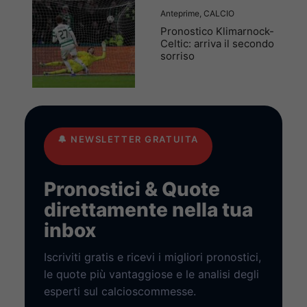
Anteprime
,
CALCIO
Pronostico Klimarnock-
Celtic: arriva il secondo
sorriso
🔔
NEWSLETTER GRATUITA
Pronostici & Quote
direttamente nella tua
inbox
Iscriviti gratis e ricevi i migliori pronostici,
le quote più vantaggiose e le analisi degli
esperti sul calcioscommesse.