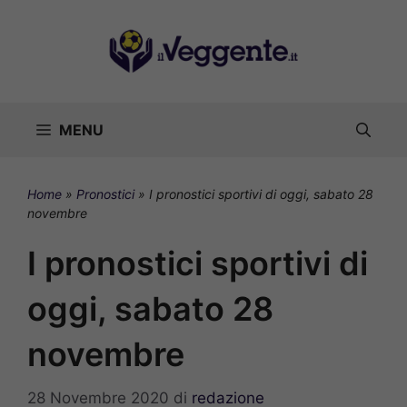
Vai
al
contenuto
MENU
Home
»
Pronostici
»
I pronostici sportivi di oggi, sabato 28
novembre
I pronostici sportivi di
oggi, sabato 28
novembre
28 Novembre 2020
di
redazione