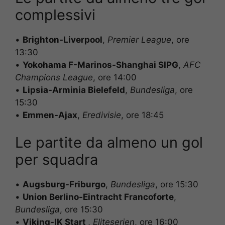
complessivi
•
Brighton-Liverpool
,
Premier League
, ore
13:30
•
Yokohama F-Marinos-Shanghai SIPG
,
AFC
Champions League
, ore 14:00
•
Lipsia-Arminia Bielefeld
,
Bundesliga
, ore
15:30
•
Emmen-Ajax
,
Eredivisie
, ore 18:45
Le partite da almeno un gol
per squadra
•
Augsburg-Friburgo
,
Bundesliga
, ore 15:30
•
Union Berlino-Eintracht Francoforte
,
Bundesliga
, ore 15:30
•
Viking-IK Start
,
Eliteserien
, ore 16:00