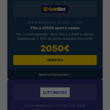
BONUS BENVENUTO GOLDBET: 2.050€
Fino a 2050€ sport e casino
Per i nuovi registrati: 100% fino a 2.000€ in Bonus
Scommesse + 50% del primo deposito fino a 50€
2050€
VERIFICA
Mostra Informazioni
BONUS BENVENUTO LOTTOMATICA: 2050€