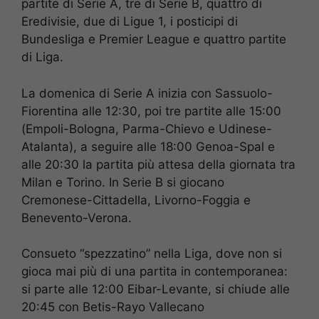
partite di Serie A, tre di Serie B, quattro di
Eredivisie, due di Ligue 1, i posticipi di
Bundesliga e Premier League e quattro partite
di Liga.
La domenica di Serie A inizia con Sassuolo-
Fiorentina alle 12:30, poi tre partite alle 15:00
(Empoli-Bologna, Parma-Chievo e Udinese-
Atalanta), a seguire alle 18:00 Genoa-Spal e
alle 20:30 la partita più attesa della giornata tra
Milan e Torino. In Serie B si giocano
Cremonese-Cittadella, Livorno-Foggia e
Benevento-Verona.
Consueto “spezzatino” nella Liga, dove non si
gioca mai più di una partita in contemporanea:
si parte alle 12:00 Eibar-Levante, si chiude alle
20:45 con Betis-Rayo Vallecano