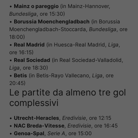
•
Mainz o pareggio
(in Mainz-Hannover,
Bundesliga
, ore 15:30)
•
Borussia Moenchengladbach
(in Borussia
Moenchengladbach-Stoccarda,
Bundesliga
, ore
18:00)
•
Real Madrid
(in Huesca-Real Madrid,
Liga
,
ore 16:15)
•
Real Sociedad
(in Real Sociedad-Valladolid,
Liga
, ore 18:30)
•
Betis
(in Betis-Rayo Vallecano,
Liga
, ore
20:45)
Le partite da almeno tre gol
complessivi
•
Utrecht-Heracles
,
Eredivisie
, ore 12:15
•
NAC Breda-Vitesse
,
Eredivisie
, ore 16:45
•
Genoa-Spal
,
Serie A
, ore 15:00