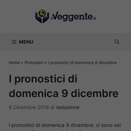
Vai
al
contenuto
MENU
Home
»
Pronostici
»
I pronostici di domenica 9 dicembre
I pronostici di
domenica 9 dicembre
9 Dicembre 2018
di
redazione
I pronostici di domenica 9 dicembre: ci sono sei