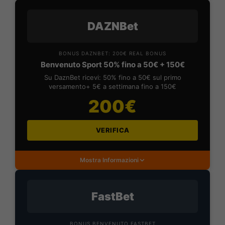
DAZNBet
BONUS DAZNBET: 200€ REAL BONUS
Benvenuto Sport 50% fino a 50€ + 150€
Su DaznBet ricevi: 50% fino a 50€ sul primo
versamento+ 5€ a settimana fino a 150€
200€
VERIFICA
Mostra Informazioni
FastBet
BONUS BENVENUTO FASTBET