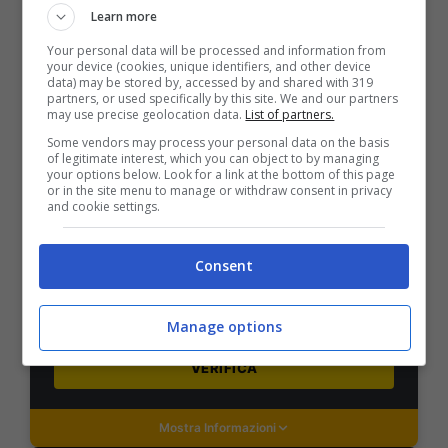
VERIFICA
Learn more
Your personal data will be processed and information from
your device (cookies, unique identifiers, and other device
Mostra Informazioni
data) may be stored by, accessed by and shared with 319
partners, or used specifically by this site. We and our partners
may use precise geolocation data.
List of partners.
PlanetWin365
Some vendors may process your personal data on the basis
of legitimate interest, which you can object to by managing
your options below. Look for a link at the bottom of this page
or in the site menu to manage or withdraw consent in privacy
BONUS PLANETWIN365: FINO A 2050€
and cookie settings.
Planetwin365: 2050€ per sport e scommesse
Iscrivendoti a PlanetWin365 ricevi: 100% fino a 2000€
in Bonus Scommesse + 100% fino a 50€ in Bonus
Consent
Sport
2050€
Manage options
VERIFICA
Mostra Informazioni