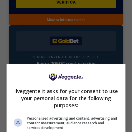
VERIFICA
Mostra Informazioni
BONUS BENVENUTO GOLDBET: 2.050€
Fino a 2050€ sport e casino
Per i nuovi registrati: 100% fino a 2.000€ in Bonus
Scommesse + 50% del primo deposito fino a 50€
2050€
ilveggente.it asks for your consent to use
your personal data for the following
VERIFICA
purposes:
Personalised advertising and content, advertising and
Mostra Informazioni
content measurement, audience research and
services development