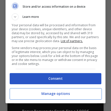
Store and/or access information on a device
Learn more
BONUS BENVENUTO LOTTOMATICA: 2050€
Your personal data will be processed and information from
Fino a 2050€ bonus scommesse e sport
your device (cookies, unique identifiers, and other device
Per i nuovi utenti della piattaforma: 100% fino a 50€ in
data) may be stored by, accessed by and shared with 319
partners, or used specifically by this site. We and our partners
Bonus Scommesse + 100% fino a 2000€ in Bonus
may use precise geolocation data.
List of partners.
Sport
Some vendors may process your personal data on the basis
2050€
of legitimate interest, which you can object to by managing
your options below. Look for a link at the bottom of this page
or in the site menu to manage or withdraw consent in privacy
VERIFICA
and cookie settings.
Mostra Informazioni
Consent
Manage options
SNAI