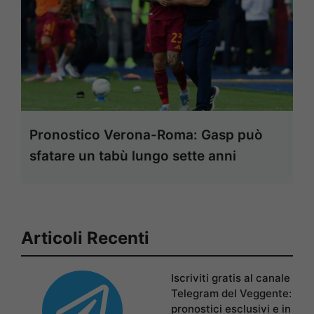
Pronostico Verona-Roma: Gasp può
sfatare un tabù lungo sette anni
Articoli Recenti
Iscriviti gratis al canale
Telegram del Veggente:
pronostici esclusivi e in