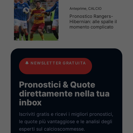
Anteprime
,
CALCIO
Pronostico Rangers-
Hibernian: alle spalle il
momento complicato
🔔
NEWSLETTER GRATUITA
Pronostici & Quote
direttamente nella tua
inbox
Iscriviti gratis e ricevi i migliori pronostici,
le quote più vantaggiose e le analisi degli
esperti sul calcioscommesse.