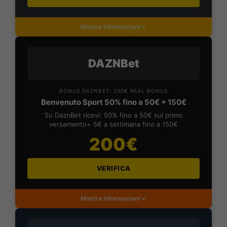
Mostra Informazioni
DAZNBet
BONUS DAZNBET: 200€ REAL BONUS
Benvenuto Sport 50% fino a 50€ + 150€
Su DaznBet ricevi: 50% fino a 50€ sul primo
versamento+ 5€ a settimana fino a 150€
200€
VERIFICA
Mostra Informazioni