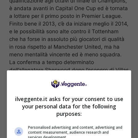
qualificazione agli ottavi di finale di Champions,
è andata avanti in Capital One Cup ed è tornata
a lottare per il primo posto in Premier League.
Finito bene il 2013, c’è da iniziare meglio il 2014,
e le possibilità sono alte contro il Tottenham
che ha forse in assoluto più giocatori di qualità
in rosa rispetto al Manchester United, ma ha
meno mentalità vincente ed è meno squadra.
La conferma a tempo determinato
dell’allenatore Sherwood dopo l’esonero di Villas
Boas non è stata una grande scelta, si ha la
sensazione che questo voglia e debba essere
un anno di transizione. Il nuovo allenatore sta
ilveggente.it asks for your consent to use
comunque mandando in campo una squadra
your personal data for the following
più offensiva rispetto alla gestione del
purposes:
portoghese, motivo per cui l’over è molto
probabile e sarebbe il quinto di fila in trasferta.
Personalised advertising and content, advertising and
content measurement, audience research and
services development