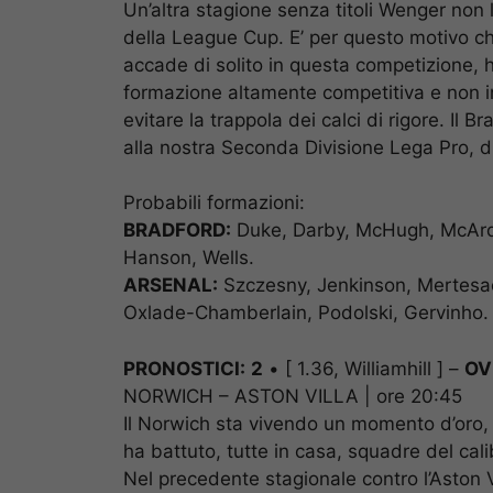
Un’altra stagione senza titoli Wenger no
della League Cup. E’ per questo motivo ch
accade di solito in questa competizione, 
formazione altamente competitiva e non inf
evitare la trappola dei calci di rigore. Il
alla nostra Seconda Divisione Lega Pro, dif
Probabili formazioni:
BRADFORD:
Duke, Darby, McHugh, McArdl
Hanson, Wells.
ARSENAL:
Szczesny, Jenkinson, Mertesack
Oxlade-Chamberlain, Podolski, Gervinho.
PRONOSTICI:
2
• [ 1.36, Williamhill ] –
OV
NORWICH – ASTON VILLA | ore 20:45
Il Norwich sta vivendo un momento d’oro, imb
ha battuto, tutte in casa, squadre del ca
Nel precedente stagionale contro l’Aston 