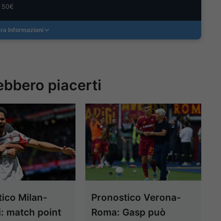
a 50€
ra Informazioni
ebbero piacerti
ico Milan-
Pronostico Verona-
i: match point
Roma: Gasp può