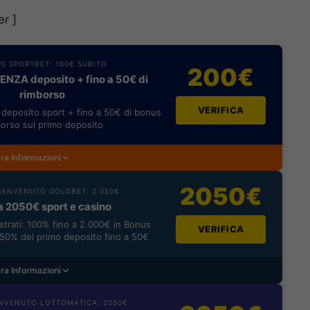
r ]
S SPORTBET: 100€ SUBITO
200€
NZA deposito + fino a 50€ di
rimborso
VERIFICA
deposito sport + fino a 50€ di bonus
orso sul primo deposito
ra Informazioni
2050€
ENVENUTO GOLDBET: 2.050€
a 2050€ sport e casino
istrati: 100% fino a 2.000€ in Bonus
VERIFICA
0% del primo deposito fino a 50€
ra Informazioni
NVENUTO LOTTOMATICA: 2050€