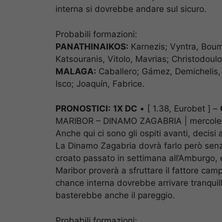
interna si dovrebbe andare sul sicuro.
Probabili formazioni:
PANATHINAIKOS:
Karnezis; Vyntra, Boum
Katsouranis, Vitolo, Mavrias; Christodoulo
MALAGA:
Caballero; Gámez, Demichelis, 
Isco; Joaquín, Fabrice.
PRONOSTICI:
1X DC
• [ 1.38, Eurobet ] –
MARIBOR – DINAMO ZAGABRIA | mercoled
Anche qui ci sono gli ospiti avanti, decisi
La Dinamo Zagabria dovrà farlo però senz
croato passato in settimana all’Amburgo, 
Maribor proverà a sfruttare il fattore camp
chance interna dovrebbe arrivare tranquill
basterebbe anche il pareggio.
Probabili formazioni: