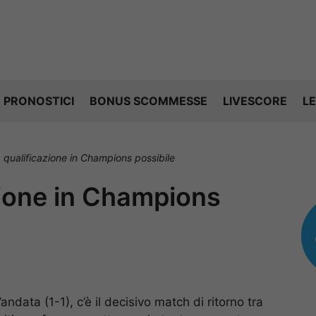
PRONOSTICI
BONUS SCOMMESSE
LIVESCORE
LE
 qualificazione in Champions possibile
zione in Champions
ndata (1-1), c’è il decisivo match di ritorno tra