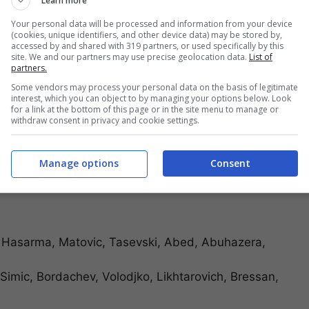
Learn more
Your personal data will be processed and information from your device
 Junior, Carlitos, Nikolau, Dedè, Luciano, Edmar,
(cookies, unique identifiers, and other device data) may be stored by,
accessed by and shared with 319 partners, or used specifically by this
site. We and our partners may use precise geolocation data.
List of
partners.
OVER
• [ 1.90, Paddypower ]
Some vendors may process your personal data on the basis of legitimate
interest, which you can object to by managing your options below. Look
edì ore 20:45
for a link at the bottom of this page or in the site menu to manage or
quillo il Bate Borisov, che otterrebbe la
withdraw consent in privacy and cookie settings.
con un solo gol di scarto o anche con due se
rta. Attenzione però al fattore campo, l’Hapoel
Manage options
Consent
qualificazione interne 2-0 contro lo Zilina e 4-0
Hasarma, Matovic, Tasevski, Abed, Abuhazera,
Simic, Bordachev, Volodjko, Likhtarovich, Bressan,