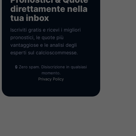
direttamente nella
tua inbox
Iscriviti gratis e ricevi i migliori
pronostici, le quote più
vantaggiose e le analisi degli
esperti sul calcioscommesse.
🔒 Zero spam. Disiscrizione in qualsiasi
momento.
Privacy Policy