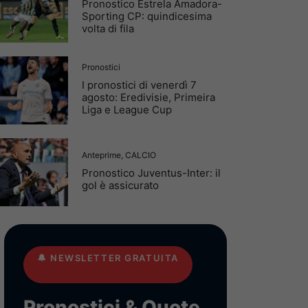
Pronostico Estrela Amadora-
Sporting CP: quindicesima
volta di fila
Pronostici
I pronostici di venerdì 7
agosto: Eredivisie, Primeira
Liga e League Cup
Anteprime
,
CALCIO
Pronostico Juventus-Inter: il
gol è assicurato
🔔
NEWSLETTER GRATUITA
Pronostici & Quote