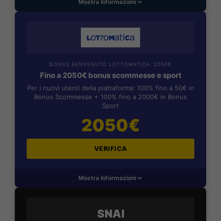
Mostra Informazioni
BONUS BENVENUTO LOTTOMATICA: 2050€
Fino a 2050€ bonus scommesse e sport
Per i nuovi utenti della piattaforma: 100% fino a 50€ in
Bonus Scommesse + 100% fino a 2000€ in Bonus
Sport
2050€
VERIFICA
Mostra Informazioni
SNAI