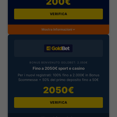
200€
VERIFICA
Mostra Informazioni
BONUS BENVENUTO GOLDBET: 2.050€
Fino a 2050€ sport e casino
Per i nuovi registrati: 100% fino a 2.000€ in Bonus
Scommesse + 50% del primo deposito fino a 50€
2050€
VERIFICA