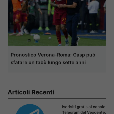
Pronostico Verona-Roma: Gasp può
sfatare un tabù lungo sette anni
Articoli Recenti
Iscriviti gratis al canale
Telegram del Veggente: