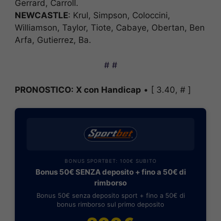
Gerrard, Carroll.
NEWCASTLE
: Krul, Simpson, Coloccini,
Williamson, Taylor, Tiote, Cabaye, Obertan, Ben
Arfa, Gutierrez, Ba.
# #
PRONOSTICO:
X con Handicap
• [ 3.40, # ]
BONUS SPORTBET: 100€ SUBITO
Bonus 50€ SENZA deposito + fino a 50€ di
rimborso
Bonus 50€ senza deposito sport + fino a 50€ di
bonus rimborso sul primo deposito