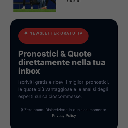
ritorno
🔔
NEWSLETTER GRATUITA
Pronostici & Quote
direttamente nella tua
inbox
Iscriviti gratis e ricevi i migliori pronostici,
le quote più vantaggiose e le analisi degli
esperti sul calcioscommesse.
🔒 Zero spam. Disiscrizione in qualsiasi momento.
Privacy Policy