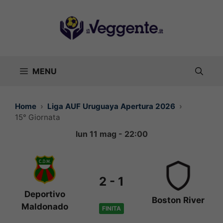
Vai
al
contenuto
MENU
Home
Liga AUF Uruguaya Apertura 2026
15° Giornata
lun 11 mag - 22:00
2
-
1
Deportivo
Boston River
Maldonado
FINITA