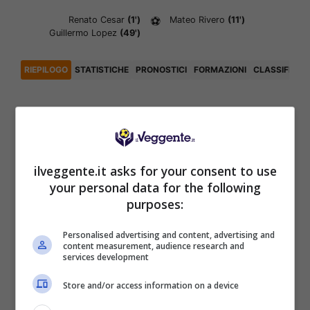
Renato Cesar
(1')
⚽
Mateo Rivero
(11')
Guillermo Lopez
(49')
RIEPILOGO
STATISTICHE
PRONOSTICI
FORMAZIONI
CLASSIFICA
Articoli Recenti
ilveggente.it asks for your consent to use
Iscriviti gratis al canale
your personal data for the following
Telegram del Veggente:
purposes:
pronostici esclusivi e in
tempo reale su
marcatori, ammoniti, tiri
Personalised advertising and content, advertising and
content measurement, audience research and
in porta e tanto altro!
services development
Store and/or access information on a device
Anteprime
,
CALCIO
,
EUROPA