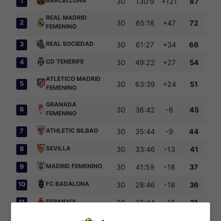
BARCELLONA
1
30
130:9
+121
87
REAL MADRID
2
30
65:18
+47
72
FEMENINO
REAL SOCIEDAD
3
30
61:27
+34
66
CD TENERIFE
4
30
49:22
+27
54
ATLETICO MADRID
5
30
63:39
+24
51
FEMENINO
GRANADA
6
30
36:42
-6
45
FEMENINO
ATHLETIC BILBAO
7
30
35:44
-9
44
SEVILLA
8
30
33:46
-13
41
MADRID FEMENINO
9
30
41:59
-18
37
FC BADALONA
10
30
28:46
-18
36
ESPANYOL
11
30
28:44
-16
31
DEPORTIVO DE A