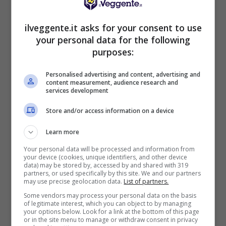
12
30
34:54
-20
31
CORUNA
EIBAR
13
30
18:47
-29
28
ilveggente.it asks for your consent to use
your personal data for the following
LOGRONO
14
30
29:54
-25
21
purposes:
ALHAMA CF
15
30
23:78
-55
14
Personalised advertising and content, advertising and
LEVANTE
16
30
18:62
-44
9
content measurement, audience research and
services development
Store and/or access information on a device
Articoli Recenti
Learn more
Your personal data will be processed and information from
your device (cookies, unique identifiers, and other device
Iscriviti gratis al canale
data) may be stored by, accessed by and shared with 319
Telegram del Veggente:
partners, or used specifically by this site. We and our partners
pronostici esclusivi e in
may use precise geolocation data.
List of partners.
tempo reale su
Some vendors may process your personal data on the basis
marcatori, ammoniti, tiri
of legitimate interest, which you can object to by managing
your options below. Look for a link at the bottom of this page
in porta e tanto altro!
or in the site menu to manage or withdraw consent in privacy