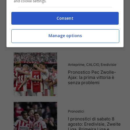
and cookie settings.
Anteprime
,
CALCIO
,
Eredivisie
Consent
Pronostico Sparta
Rotterdam-Feyenoord: un
precampionato clamoroso
Manage options
Anteprime
,
CALCIO
,
Eredivisie
Pronostico Pec Zwolle-
Ajax: la prima vittoria è
senza problemi
Pronostici
I pronostici di sabato 8
agosto: Eredivisie, Zweite
Liga, Primeira Liga e