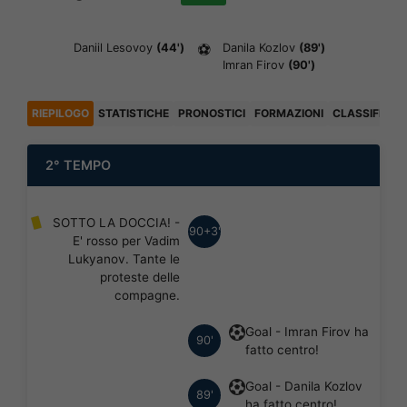
Daniil Lesovoy
(44')
⚽
Danila Kozlov
(89')
Imran Firov
(90')
RIEPILOGO
STATISTICHE
PRONOSTICI
FORMAZIONI
CLASSIFICA
2° TEMPO
SOTTO LA DOCCIA! -
90+3'
E' rosso per Vadim
Lukyanov. Tante le
proteste delle
compagne.
Goal - Imran Firov ha
90'
fatto centro!
Goal - Danila Kozlov
89'
ha fatto centro!