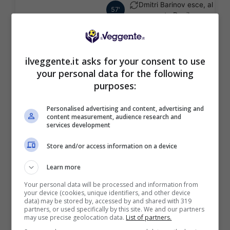
Dmitri Barinov esce, al
57'
suo posto Danila
Kozlov.
Tamerlan Musaev
57'
esce, al suo posto
ilveggente.it asks for your consent to use
Maksim Voronov.
your personal data for the following
purposes:
Artem Bandikyan
57'
esce, al suo posto
Imran Firov.
Personalised advertising and content, advertising and
content measurement, audience research and
services development
Daniil Lesovoy esce,
46'
al suo posto Adrian
Store and/or access information on a device
Balboa.
Learn more
Ilya Kirsh esce, al suo
46'
posto Viktor
Your personal data will be processed and information from
Aleksandrov.
your device (cookies, unique identifiers, and other device
data) may be stored by, accessed by and shared with 319
partners, or used specifically by this site. We and our partners
may use precise geolocation data.
List of partners.
1° TEMPO