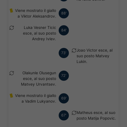
Viene mostrato il giallo
88'
a Viktor Aleksandrov.
Luka Vesner Ticic
84'
esce, al suo posto
Andrey Ivlev.
Joao Victor esce, al
73'
suo posto Matvey
Lukin.
Olakunle Olusegun
72'
esce, al suo posto
Matvey Urvantsev.
Viene mostrato il giallo
69'
a Vadim Lukyanov.
Matheus esce, al suo
67'
posto Matija Popovic.