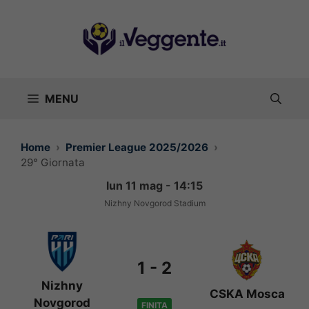
Vai
al
contenuto
MENU
Home
Premier League 2025/2026
29° Giornata
lun 11 mag - 14:15
Nizhny Novgorod Stadium
1
-
2
Nizhny
CSKA Mosca
Novgorod
FINITA