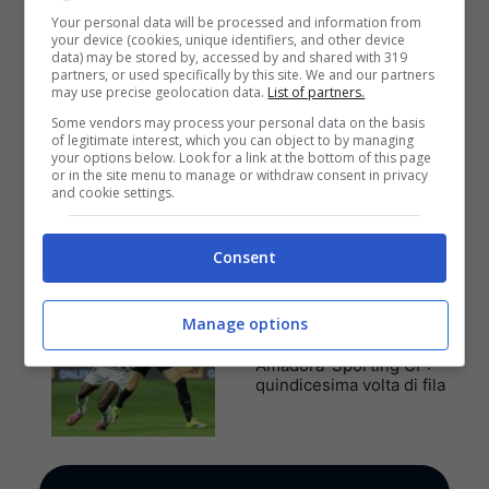
cantiere aperto
Your personal data will be processed and information from
your device (cookies, unique identifiers, and other device
data) may be stored by, accessed by and shared with 319
partners, or used specifically by this site. We and our partners
may use precise geolocation data.
List of partners.
Some vendors may process your personal data on the basis
Anteprime
,
CALCIO
of legitimate interest, which you can object to by managing
your options below. Look for a link at the bottom of this page
Pronostico Brighton-
or in the site menu to manage or withdraw consent in privacy
Roma: il ritiro si chiude
and cookie settings.
con una vittoria
Consent
Anteprime
,
CALCIO
Manage options
Pronostico Estrela
Amadora-Sporting CP:
quindicesima volta di fila