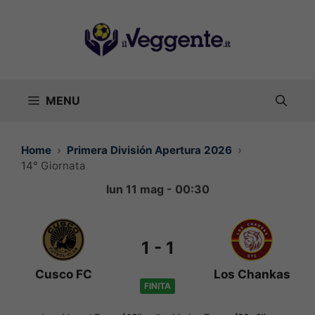
Vai
al
contenuto
MENU
Home
Primera División Apertura 2026
14° Giornata
lun 11 mag - 00:30
1
-
1
Cusco FC
Los Chankas
FINITA