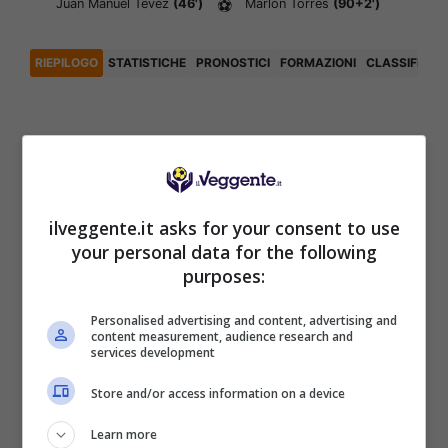
Juan Manuel Tevez
(46')
⚽
Marlon Torres
(90+2')
RIEPILOGO
STATISTICHE
PRONOSTICI
FORMAZIONI
CLASSIFICA
Articoli Recenti
Iscriviti gratis al canale
ilveggente.it asks for your consent to use
Telegram del Veggente:
your personal data for the following
pronostici esclusivi e in
purposes:
tempo reale su
marcatori, ammoniti, tiri
in porta e tanto altro!
Personalised advertising and content, advertising and
content measurement, audience research and
services development
Store and/or access information on a device
Anteprime
,
CALCIO
Pronostico Manchester
Learn more
United-PSG: doppio