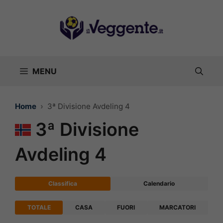
Vai
al
contenuto
MENU
Home
3ª Divisione Avdeling 4
3ª Divisione
Avdeling 4
Classifica
Calendario
TOTALE
CASA
FUORI
MARCATORI