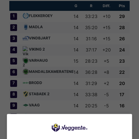
G
R
Diff.
Pts
FLEKKEROEY
1
14
33:23
+10
29
MADLA
2
14
35:20
+15
28
VINDBJART
3
14
31:16
+15
26
VIKING 2
4
14
37:17
+20
24
VARHAUG
5
15
28:23
+5
23
MANDALSKAMERATENE
6
14
36:28
+8
22
BRODD
7
14
31:29
+2
20
STABAEK 2
8
14
33:38
-5
17
VAAG
9
14
20:25
-5
16
STAAL JOERPELAND
10
14
28:36
-8
16
HAUGESUND 2
11
14
28:35
-7
15
AAKRA
12