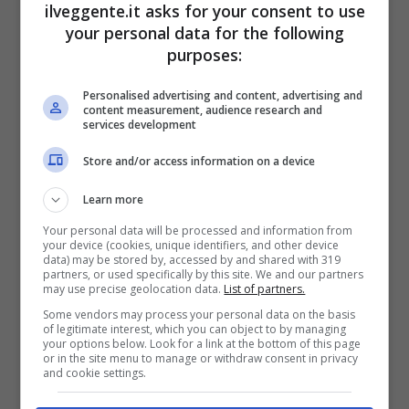
15
21:39
-18
14
ilveggente.it asks for your consent to use
your personal data for the following
ODDS BALLKLUBB 2
13
14
22:35
-13
13
purposes:
HINNA FK
14
14
25:44
-19
13
Personalised advertising and content, advertising and
content measurement, audience research and
services development
Articoli Recenti
Store and/or access information on a device
Learn more
Iscriviti gratis al canale
Telegram del Veggente:
Your personal data will be processed and information from
your device (cookies, unique identifiers, and other device
pronostici esclusivi e in
data) may be stored by, accessed by and shared with 319
tempo reale su
partners, or used specifically by this site. We and our partners
marcatori, ammoniti, tiri
may use precise geolocation data.
List of partners.
in porta e tanto altro!
Some vendors may process your personal data on the basis
of legitimate interest, which you can object to by managing
your options below. Look for a link at the bottom of this page
or in the site menu to manage or withdraw consent in privacy
and cookie settings.
Anteprime
,
CALCIO
Pronostico Estrela