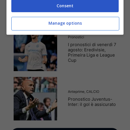
Amadora-Sporting CP:
Consent
quindicesima volta di fila
Manage options
Pronostici
I pronostici di venerdì 7
agosto: Eredivisie,
Primeira Liga e League
Cup
Anteprime
,
CALCIO
Pronostico Juventus-
Inter: il gol è assicurato