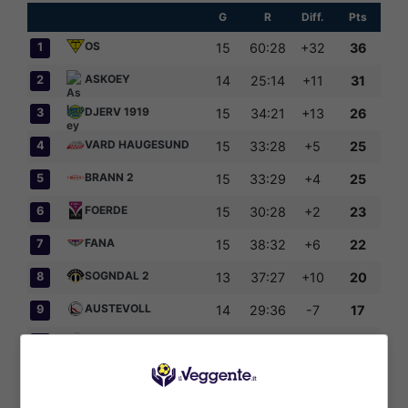
G
R
Diff.
Pts
OS
1
15
60:28
+32
36
ASKOEY
2
14
25:14
+11
31
DJERV 1919
3
15
34:21
+13
26
VARD HAUGESUND
4
15
33:28
+5
25
BRANN 2
5
15
33:29
+4
25
FOERDE
6
15
30:28
+2
23
FANA
7
15
38:32
+6
22
SOGNDAL 2
8
13
37:27
+10
20
AUSTEVOLL
9
14
29:36
-7
17
STORD
10
15
26:40
-14
15
AASANE 2
11
14
22:31
-9
13
GNEIST
12