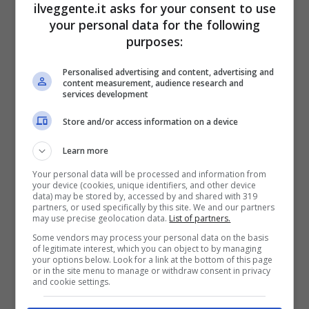
15
28:46
-18
13
ilveggente.it asks for your consent to use
your personal data for the following
VAREGG
13
14
20:28
-8
12
purposes:
FK FYLLINGSDALEN
14
15
15:42
-27
6
Personalised advertising and content, advertising and
content measurement, audience research and
services development
Articoli Recenti
Store and/or access information on a device
Learn more
Iscriviti gratis al canale
Telegram del Veggente:
Your personal data will be processed and information from
your device (cookies, unique identifiers, and other device
pronostici esclusivi e in
data) may be stored by, accessed by and shared with 319
tempo reale su
partners, or used specifically by this site. We and our partners
marcatori, ammoniti, tiri
may use precise geolocation data.
List of partners.
in porta e tanto altro!
Some vendors may process your personal data on the basis
of legitimate interest, which you can object to by managing
your options below. Look for a link at the bottom of this page
or in the site menu to manage or withdraw consent in privacy
and cookie settings.
Anteprime
,
CALCIO
,
Eredivisie
Pronostico Sparta