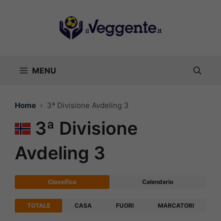
Vai
al
contenuto
MENU
Home
3ª Divisione Avdeling 3
3ª Divisione
Avdeling 3
Classifica
Calendario
TOTALE
CASA
FUORI
MARCATORI