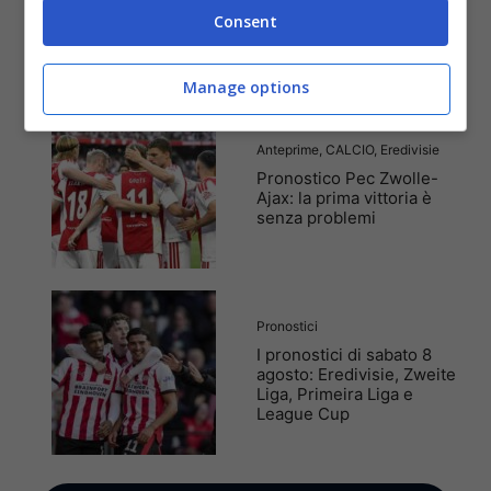
Rotterdam-Feyenoord: un
Consent
precampionato clamoroso
Manage options
Anteprime
,
CALCIO
,
Eredivisie
Pronostico Pec Zwolle-
Ajax: la prima vittoria è
senza problemi
Pronostici
I pronostici di sabato 8
agosto: Eredivisie, Zweite
Liga, Primeira Liga e
League Cup